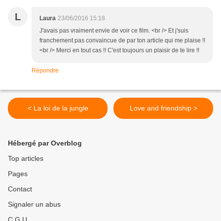
L
Laura
23/06/2016 15:18
J'avais pas vraiment envie de voir ce film. <br /> Et j'suis
franchement pas convaincue de par ton article qui me plaise !!
<br /> Merci en tout cas !! C'est toujours un plaisir de te lire !!
Répondre
< La loi de la jungle
Love and friendship >
Hébergé par Overblog
Top articles
Pages
Contact
Signaler un abus
C.G.U.