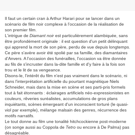
Il faut un certain cran à Arthur Harari pour se lancer dans un
scénario de film noir complexe à l'occasion de la réalisation de
son premier film.
L'intrigue de
Diamant noir
est particulièrement alambiquée, sans
être profondément originale : il est question d'un petit délinquant
qui apprend la mort de son père, perdu de vue depuis longtemps.
Ce père s'avère avoir été spolié par sa famille,
des diamantaires
d'Anvers. A l'occasion des funérailles, l'occasion va être donnée
au fils de s'incruster dans la-dite famille et d'y faire à la fois son
trou et le lit de sa vengeance.
Disons-le, l'intérêt du film n'est pas vraiment dans le scénario, ni
dans l'interprétation artificielle du pourtant magnétique Niels
Schneider, mais dans la mise en scène et ses parti-pris formels
tout à fait étonnants : éclairages artificiels néo-expressionistes en
couleurs, rêveries suréalistes, accumulations de gros plans
inquiétants, scènes émergeant d'un inconscient torturé (le quasi-
viol par exemple), mélange malsain des genres, récurrence des
motifs narratifs.
Le tout donne au film une tonalité hitchcockienne post-moderne
(on songe aussi au Coppola de
Tetro
ou encore à De Palma) pas
désagréable.