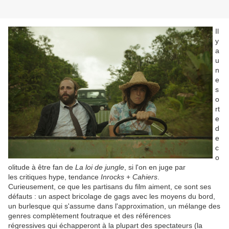
Il
y
a
u
n
e
s
o
rt
e
d
e
c
o
olitude à être fan de
La loi de jungle
, si l'on en juge par
les critiques hype, tendance
Inrocks
+
Cahiers
.
Curieusement, ce que les partisans du film aiment, ce sont ses
défauts : un aspect bricolage de gags avec les moyens du bord,
un burlesque qui s'assume dans l'approximation, un mélange des
genres complètement foutraque et des références
régressives qui échapperont à la plupart des spectateurs (la