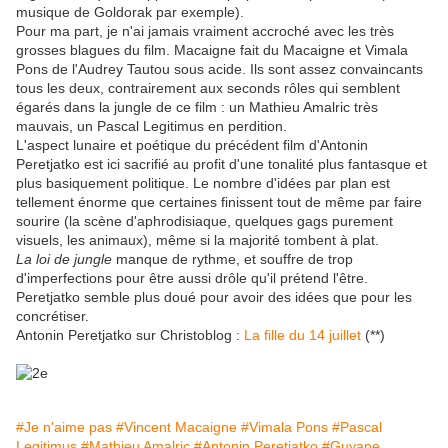
musique de Goldorak par exemple).
Pour ma part, je n'ai jamais vraiment accroché avec les très
grosses blagues du film. Macaigne fait du Macaigne et Vimala
Pons de l'Audrey Tautou sous acide. Ils sont assez convaincants
tous les deux, contrairement aux seconds rôles qui semblent
égarés dans la jungle de ce film : un Mathieu Amalric très
mauvais, un Pascal Legitimus en perdition.
L'aspect lunaire et poétique du précédent film d'Antonin
Peretjatko est ici sacrifié au profit d'une tonalité plus fantasque et
plus basiquement politique. Le nombre d'idées par plan est
tellement énorme que certaines finissent tout de même par faire
sourire (la scène d'aphrodisiaque, quelques gags purement
visuels, les animaux), même si la majorité tombent à plat.
La loi de jungle
manque de rythme, et souffre de trop
d'imperfections pour être aussi drôle qu'il prétend l'être.
Peretjatko semble plus doué pour avoir des idées que pour les
concrétiser.
Antonin Peretjatko sur Christoblog :
La fille du 14 juillet
(**)
#Je n'aime pas
#Vincent Macaigne
#Vimala Pons
#Pascal
Legitimus
#Mathieu Amalric
#Antonin Peretjatko
#Guyane