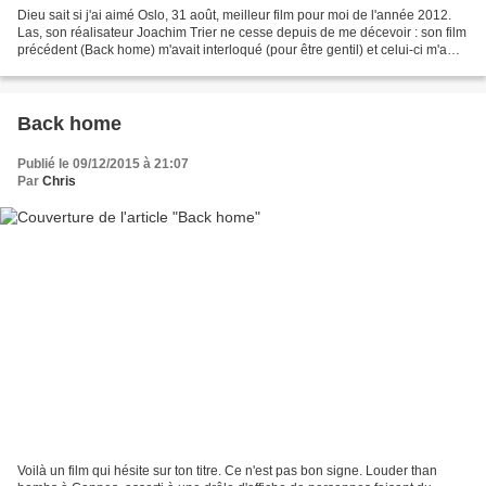
Dieu sait si j'ai aimé Oslo, 31 août, meilleur film pour moi de l'année 2012.
Las, son réalisateur Joachim Trier ne cesse depuis de me décevoir : son film
précédent (Back home) m'avait interloqué (pour être gentil) et celui-ci m'a
catastrophé, si je puis...
Back home
Publié le 09/12/2015 à 21:07
Par
Chris
Voilà un film qui hésite sur ton titre. Ce n'est pas bon signe. Louder than