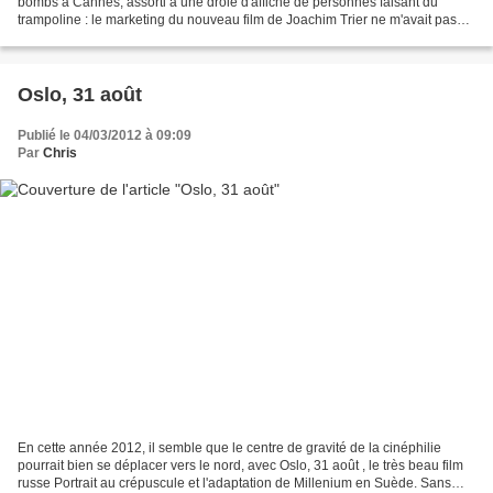
bombs à Cannes, assorti à une drôle d'affiche de personnes faisant du
trampoline : le marketing du nouveau film de Joachim Trier ne m'avait pas
convaincu sur la Croisette. Transformé...
Oslo, 31 août
Publié le 04/03/2012 à 09:09
Par
Chris
En cette année 2012, il semble que le centre de gravité de la cinéphilie
pourrait bien se déplacer vers le nord, avec Oslo, 31 août , le très beau film
russe Portrait au crépuscule et l'adaptation de Millenium en Suède. Sans