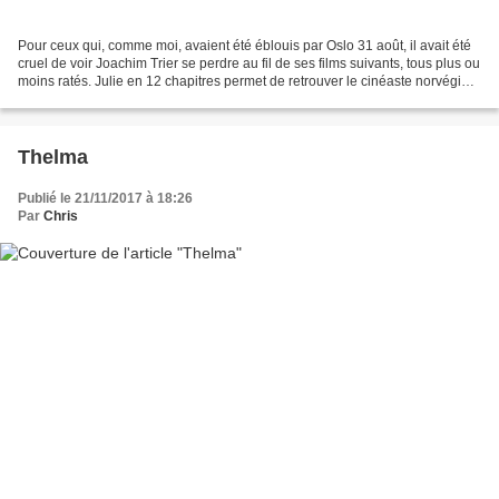
Pour ceux qui, comme moi, avaient été éblouis par Oslo 31 août, il avait été
cruel de voir Joachim Trier se perdre au fil de ses films suivants, tous plus ou
moins ratés. Julie en 12 chapitres permet de retrouver le cinéaste norvégien
dans ce qu'il a...
Thelma
Publié le 21/11/2017 à 18:26
Par
Chris