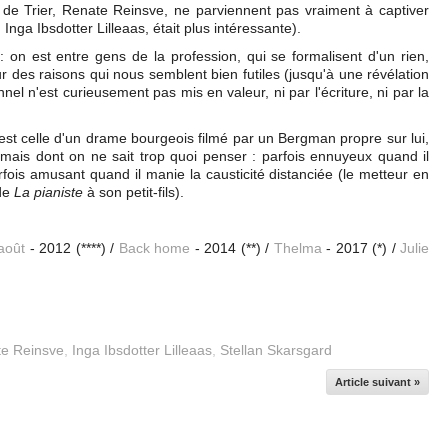
e de Trier, Renate Reinsve, ne parviennent pas vraiment à captiver
, Inga Ibsdotter Lilleaas, était plus intéressante).
oi : on est entre gens de la profession, qui se formalisent d'un rien,
r des raisons qui nous semblent bien futiles (jusqu'à une révélation
nnel n'est curieusement pas mis en valeur, ni par l'écriture, ni par la
 est celle d'un drame bourgeois filmé par un Bergman propre sur lui,
, mais dont on ne sait trop quoi penser : parfois ennuyeux quand il
rfois amusant quand il manie la causticité distanciée (le metteur en
de
La pianiste
à son petit-fils).
août
- 2012 (****) /
Back home
- 2014 (**) /
Thelma
- 2017 (*) /
Julie
e Reinsve
,
Inga Ibsdotter Lilleaas
,
Stellan Skarsgard
Article suivant »