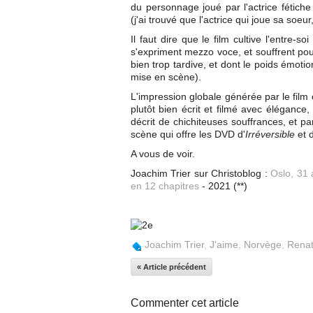
du personnage joué par l'actrice fétich
(j'ai trouvé que l'actrice qui joue sa soeur
Il faut dire que le film cultive l'entre-s
s'expriment mezzo voce, et souffrent pou
bien trop tardive, et dont le poids émotio
mise en scène).
L'impression globale générée par le film
plutôt bien écrit et filmé avec élégance
décrit de chichiteuses souffrances, et pa
scène qui offre les DVD d'
Irréversible
et 
A vous de voir.
Joachim Trier sur Christoblog :
Oslo, 31 
en 12 chapitres
- 2021 (**)
Joachim Trier
,
J'aime
,
Norvège
,
Renat
« Article précédent
Commenter cet article