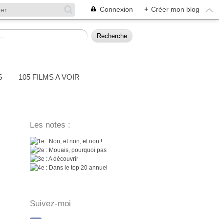
Connexion
+
Créer mon blog
S
105 FILMS A VOIR
Les notes :
: Non, et non, et non !
: Mouais, pourquoi pas
: A découvrir
: Dans le top 20 annuel
Suivez-moi