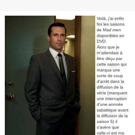
Voilà, j'ai enfin
fini les saisons
de
Mad men
disponibles en
DVD.
Alors que je
m'attendais à
être déçu par
cette saison qui
marqua une
sorte de coup
d'arrêt dans la
diffusion de la
série (marquant
une interruption
d'une annnée
sabattique avant
la diffusion de la
saison 5) il
s'avère que
celle-ci est ma