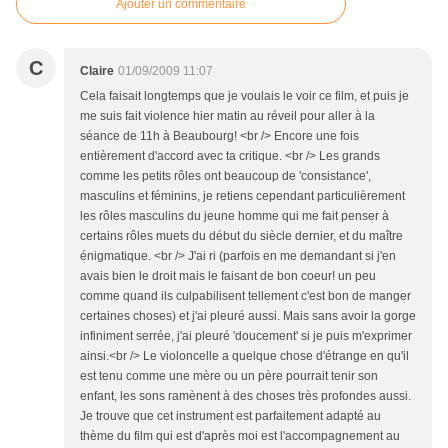
Ajouter un commentaire
C
Claire
01/09/2009 11:07
Cela faisait longtemps que je voulais le voir ce film, et puis je
me suis fait violence hier matin au réveil pour aller à la
séance de 11h à Beaubourg! <br /> Encore une fois
entièrement d'accord avec ta critique. <br /> Les grands
comme les petits rôles ont beaucoup de 'consistance',
masculins et féminins, je retiens cependant particulièrement
les rôles masculins du jeune homme qui me fait penser à
certains rôles muets du début du siècle dernier, et du maître
énigmatique. <br /> J'ai ri (parfois en me demandant si j'en
avais bien le droit mais le faisant de bon coeur! un peu
comme quand ils culpabilisent tellement c'est bon de manger
certaines choses) et j'ai pleuré aussi. Mais sans avoir la gorge
infiniment serrée, j'ai pleuré 'doucement' si je puis m'exprimer
ainsi.<br /> Le violoncelle a quelque chose d'étrange en qu'il
est tenu comme une mère ou un père pourrait tenir son
enfant, les sons ramènent à des choses très profondes aussi.
Je trouve que cet instrument est parfaitement adapté au
thème du film qui est d'après moi est l'accompagnement au