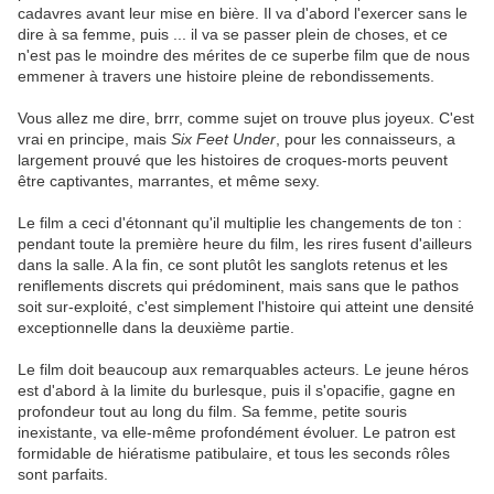
cadavres avant leur mise en bière. Il va d'abord l'exercer sans le
dire à sa femme, puis ... il va se passer plein de choses, et ce
n'est pas le moindre des mérites de ce superbe film que de nous
emmener à travers une histoire pleine de rebondissements.
Vous allez me dire, brrr, comme sujet on trouve plus joyeux. C'est
vrai en principe, mais
Six Feet Under
, pour les connaisseurs, a
largement prouvé que les histoires de croques-morts peuvent
être captivantes, marrantes, et même sexy.
Le film a ceci d'étonnant qu'il multiplie les changements de ton :
pendant toute la première heure du film, les rires fusent d'ailleurs
dans la salle. A la fin, ce sont plutôt les sanglots retenus et les
reniflements discrets qui prédominent, mais sans que le pathos
soit sur-exploité, c'est simplement l'histoire qui atteint une densité
exceptionnelle dans la deuxième partie.
Le film doit beaucoup aux remarquables acteurs. Le jeune héros
est d'abord à la limite du burlesque, puis il s'opacifie, gagne en
profondeur tout au long du film. Sa femme, petite souris
inexistante, va elle-même profondément évoluer. Le patron est
formidable de hiératisme patibulaire, et tous les seconds rôles
sont parfaits.