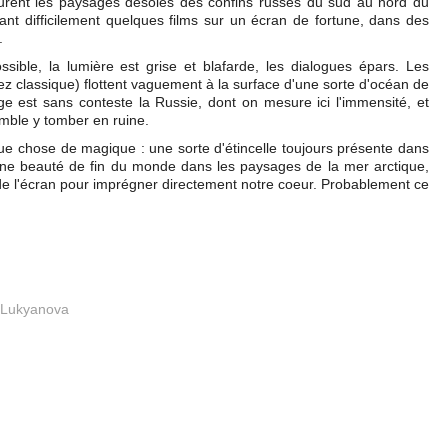
ourent les paysages désolés des confins russes du sud au nord du
ant difficilement quelques films sur un écran de fortune, dans des
.
ible, la lumière est grise et blafarde, les dialogues épars. Les
ez classique) flottent vaguement à la surface d'une sorte d'océan de
e est sans conteste la Russie, dont on mesure ici l'immensité, et
emble y tomber en ruine.
lque chose de magique : une sorte d'étincelle toujours présente dans
 une beauté de fin du monde dans les paysages de la mer arctique,
 de l'écran pour imprégner directement notre coeur. Probablement ce
 Lukyanova