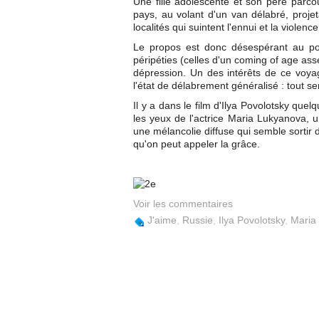
Une fille adolescente et son père parc
pays, au volant d'un van délabré, projet
localités qui suintent l'ennui et la violence
Le propos est donc désespérant au poss
péripéties (celles d'un coming of age ass
dépression. Un des intérêts de ce voyag
l'état de délabrement généralisé : tout s
Il y a dans le film d'Ilya Povolotsky que
les yeux de l'actrice Maria Lukyanova,
une mélancolie diffuse qui semble sortir
qu'on peut appeler la grâce.
Voir les commentaires
J'aime
,
Russie
,
Ilya Povolotsky
,
Maria