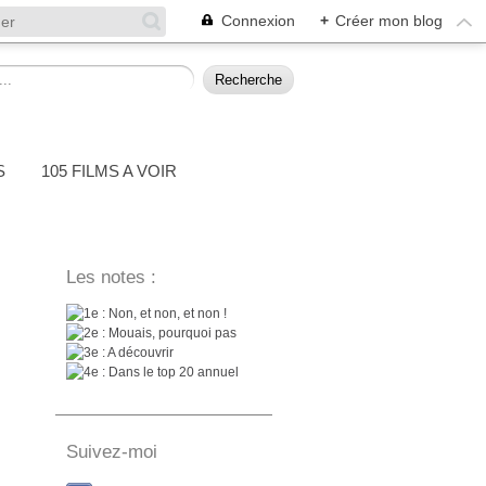
Connexion
+
Créer mon blog
S
105 FILMS A VOIR
Les notes :
: Non, et non, et non !
: Mouais, pourquoi pas
: A découvrir
: Dans le top 20 annuel
Suivez-moi