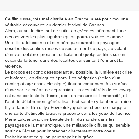
Ce film russe, très mal distribué en France, a été pour moi une
véritable découverte au dernier festival de Cannes.
Alors, autant le dire tout de suite,
La grâce
est sûrement l'une
des oeuvres les plus lugubres qu'on pourra voir cette année.
Une fille adolescente et son père parcourent les paysages
désolés des confins russes du sud au nord du pays, au volant
d'un van délabré, projetant difficilement quelques films sur un
écran de fortune, dans des localités qui suintent l'ennui et la
violence.
Le propos est donc désespérant au possible, la lumière est grise
et blafarde, les dialogues épars. Les péripéties (celles d'un
coming of age assez classique) flottent vaguement à la surface
d'une sorte d'océan de dépression. Un des intérêts de ce voyage
est sans conteste la Russie, dont on mesure ici l'immensité, et
l'état de délabrement généralisé : tout semble y tomber en ruine.
Il y a dans le film d'Ilya Povolotsky quelque chose de magique :
une sorte d'étincelle toujours présente dans les yeux de l'actrice
Maria Lukyanova, une beauté de fin du monde dans les
paysages de la mer arctique, une mélancolie diffuse qui semble
sortir de l'écran pour imprégner directement notre coeur.
Probablement ce qu'on peut appeler la grâce.