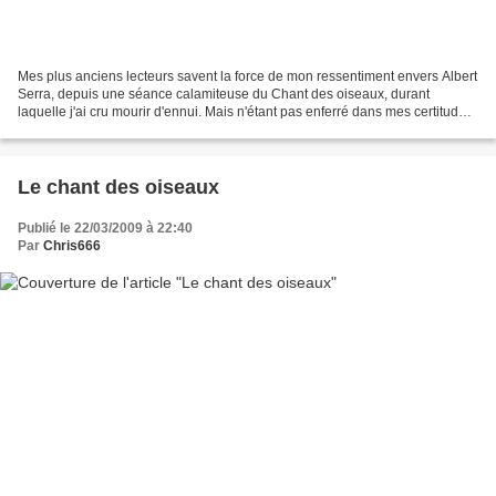
Mes plus anciens lecteurs savent la force de mon ressentiment envers Albert
Serra, depuis une séance calamiteuse du Chant des oiseaux, durant
laquelle j'ai cru mourir d'ennui. Mais n'étant pas enferré dans mes certitudes,
et immergé que j'étais dans l'atmosphère...
Le chant des oiseaux
Publié le 22/03/2009 à 22:40
Par
Chris666