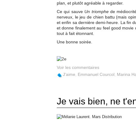
plan, et plutôt agréable à regarder.
Ce qui sauve
Un triomphe
de médiocrité
nerveux, le jeu de chien battu (mais opi
et enfin sa dernière demi-heure. La fin d
et donne finalement au feel good movie q
tout à fait étonnant.
Une bonne soirée.
Voir les commentaires
J'aime
,
Emmanuel Courcol
,
Marina H
Je vais bien, ne t'e