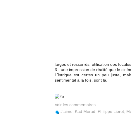
larges et resserrés, utilisation des foca
3 - une impression de réalité que le ci
L'intrigue est certes un peu juste, ma
sentimental à la fois, sont là.
Voir les commentaires
J'aime
,
Kad Merad
,
Philippe Lioret
,
Mé