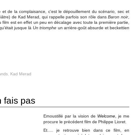
 et de la complaisance, c'est le dépouillement du scénario, sec et
niâtre) de Kad Merad, qui rappelle parfois son rôle dans
Baron noir
,
u film est en effet un peu en décalage avec toute la première partie,
u'était jusque là
Un triomphe
un arrière-goût absurde et beckettien
ands
,
Kad Merad
n fais pas
Emoustillé par la vision de
Welcome
,
je me
procure le précédent film de Philippe Lioret.
Et..... je retrouve bien dans ce film, en