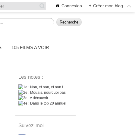
Connexion
+
Créer mon blog
S
105 FILMS A VOIR
Les notes :
: Non, et non, et non !
: Mouais, pourquoi pas
: A découvrir
: Dans le top 20 annuel
Suivez-moi