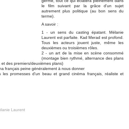
germe, tout ce qui éclatera pleinement dans
le film suivant par la grâce d'un sujet
autrement plus politique (au bon sens du
terme).
A savoir :
1 - un sens du casting épatant. Mélanie
Laurent est parfaite. Kad Merad est profond.
Tous les acteurs jouent juste, même les
deuxièmes ou troisièmes rôles.
2 - un art de la mise en scène consommé
(montage bien rythmé, alternance des plans
les et des premiers/deuxièmes plans)
néma français peine généralement à nous donner
is les promesses d'un beau et grand cinéma français, réaliste et
lanie Laurent