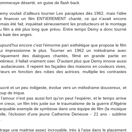
ommeraye déserté, en guise de flash back.
emy voulait d'ailleurs tourner Les parapluies dès 1962, mais l'idée
e financer un film ENTIEREMENT chanté, ce qui n'avait encore
amais été fait, inquiétait sérieusement les producteurs et le montage
u film a été plus long que prévu. Entre temps Demy a donc tourné
a baie des anges.
ujourd'hui encore c'est l'émorme pari esthétique que propose le film
ui impressionne le plus. Tourner en 1962 un mélodrame avec
niquement des dialogues chantés, filmé en grande partie en
xtérieur, il fallait vraiment oser. D'autant plus que Demy innove aussi
 audacieuses. Il repeint les façades des maisons en couleurs vives,
rieurs en fonction des robes des actrices, multiplie les contrastes
cré et un peu indigeste, évolue vers un mélodrame doucereux, et
up de trique.
: l'amour n'est pas aussi fort qu'on peut l'espérer, et le temps arrive
 en creux, un film très juste sur le traumatisme de la guerre d'Algérie
marquable exemple de symbiose dans une équipe de film (la musique
le, l'éclosion d'une jeune Catherine Deneuve - 21 ans - sublime
.
age une maitrise assez incroyable, très à l'aise dans le placement