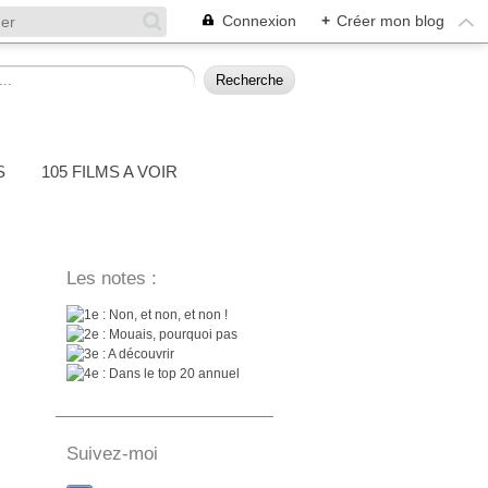
Connexion
+
Créer mon blog
S
105 FILMS A VOIR
Les notes :
: Non, et non, et non !
: Mouais, pourquoi pas
: A découvrir
: Dans le top 20 annuel
Suivez-moi