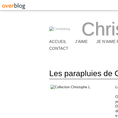
Chri
ACCUEIL
J'AIME
JE N'AIME 
CONTACT
Les parapluies de
L
O
p
D
d
t