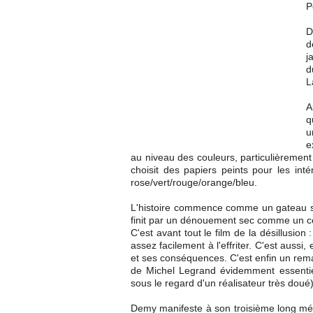
P
D
d
j
d
L
A
q
u
e
au niveau des couleurs, particulièrement
choisit des papiers peints pour les inté
rose/vert/rouge/orange/bleu.
L'histoire commence comme un gateau su
finit par un dénouement sec comme un co
C'est avant tout le film de la désillusion 
assez facilement à l'effriter. C'est aussi,
et ses conséquences. C'est enfin un re
de Michel Legrand évidemment essentiel
sous le regard d'un réalisateur très doué)
Demy manifeste à son troisième long métr