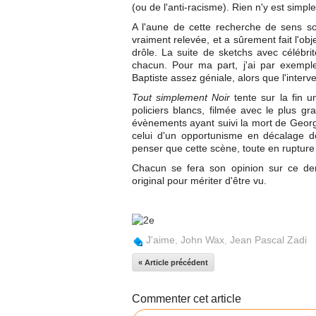
(ou de l'anti-racisme). Rien n'y est simple
A l'aune de cette recherche de sens so
vraiment relevée, et a sûrement fait l'obj
drôle. La suite de sketchs avec célébri
chacun. Pour ma part, j'ai par exempl
Baptiste assez géniale, alors que l'interv
Tout simplement Noir
tente sur la fin u
policiers blancs, filmée avec le plus gr
évènements ayant suivi la mort de Geor
celui d'un opportunisme en décalage d
penser que cette scène, toute en rupture d
Chacun se fera son opinion sur ce der
original pour mériter d'être vu.
J'aime
,
John Wax
,
Jean Pascal Zadi
« Article précédent
Commenter cet article