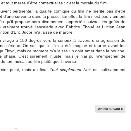
 et tout mérite d'être contextualisé : c'est la morale du film.
uvent pertinente, la qualité comique du film ne mérite pas d'être
et d'une survente dans la presse. En effet, le film n'est pas vraiment
tés qu'il propose sera diversement appréciée suivant les goûts de
e vraiment trouvé l'escalade avec Fabrice Eboué et Lucien Jean
ention d'Eric Judor m'a laissé de marbre.
n virage à 180 degrés vers le sérieux à travers une agression de
and sérieux. On sait que le film a été imaginé et tourné avant les
ge Floyd, mais ce moment m'a laissé un goût amer dans la bouche,
e phase. C'est sûrement injuste, mais je n'ai pu m'empêcher de
e ton, nuisait au film plutôt que l'inverse.
nier point, mais au final
Tout simplement Noir
est suffisamment
Article suivant »