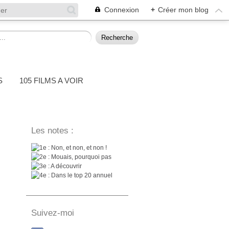
Connexion
+
Créer mon blog
S
105 FILMS A VOIR
Les notes :
: Non, et non, et non !
: Mouais, pourquoi pas
: A découvrir
: Dans le top 20 annuel
Suivez-moi