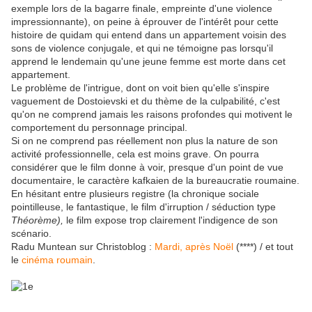
exemple lors de la bagarre finale, empreinte d'une violence
impressionnante), on peine à éprouver de l'intérêt pour cette
histoire de quidam qui entend dans un appartement voisin des
sons de violence conjugale, et qui ne témoigne pas lorsqu'il
apprend le lendemain qu'une jeune femme est morte dans cet
appartement.
Le problème de l'intrigue, dont on voit bien qu'elle s'inspire
vaguement de Dostoievski et du thème de la culpabilité, c'est
qu'on ne comprend jamais les raisons profondes qui motivent le
comportement du personnage principal.
Si on ne comprend pas réellement non plus la nature de son
activité professionnelle, cela est moins grave. On pourra
considérer que le film donne à voir, presque d'un point de vue
documentaire, le caractère kafkaien de la bureaucratie roumaine.
En hésitant entre plusieurs registre (la chronique sociale
pointilleuse, le fantastique, le film d'irruption / séduction type
Théorème),
le film expose trop clairement l'indigence de son
scénario.
Radu Muntean sur Christoblog :
Mardi, après Noël
(****) / et tout
le
cinéma roumain
.