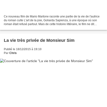
Ce nouveau film de Mario Martone raconte une partie de la vie de l'autrice
du roman culte L'art de la joie, Goliarda Sapienza, à une époque où son
roman était refusé partout. Mais de cette histoire littéraire, le film ne dit
presque rien. Il préfère raconter...
La vie très privée de Monsieur Sim
Publié le 18/12/2015 à 19:10
Par
Chris