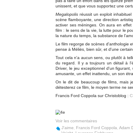
pas à faire un effort dans les quinze prem
unissent, et que vous supportez une certa
Megalopolis
réussit un exploit inhabitue
scène flamboyante, une direction artisti
activer ses méninges. On aura en effet
film : le sens de la vie, la lutte pour le p
la nature du temps, la substance de l'amo
Le film regorge de scènes d'anthologie et
pense à Méliès, bien sûr, et d'une certain
Tout cela n'a aucun sens, ou plutôt à tel
du regard. Il y a toujours un détail à
Driver, le jeu exceptionnel d'un figurant,
amusante, un effet inattendu, un son ét
On le dit de beaucoup de films, mais je
détesterez ce film, le moyen terme ne se
Francis Ford Coppola sur Christoblog :
C
Voir les commentaires
J'aime
,
Francis Ford Coppola
,
Adam D