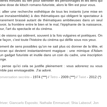
ières minutes du film pour identifier les personnages et les liens qui
ine dose de kitsch romano-futuriste, alors le film est pour vous.
l : allier une recherche esthétique de tous les instants (une mise en
que invraisemblable) à des thématiques qui obligent le spectateur à
 rarement brassé autant de thématiques ambitieuses dans un seul
ouvoir, la frontière entre le bien et le mal, l'épiphanie de la naissance,
ur, l'art du spectacle et du cinéma.
 de visions qui sidèrent, souvent à la fois vulgaires et poétiques. On
e façon, c'est toute l'histoire du cinéma qui défile sous nos yeux.
lement de sens possibles qu'on ne sait plus où donner de la tête, et
 l'écran qui devient instantanément magique : une mimique d'Adam
 un gadget futuriste et inutile dans un coin du cadre, une inscription
range.
 pense qu'ici cela se justifie pleinement : vous adorerez ou vous
mble pas envisageable. J'ai adoré.
onversation secrète
- 1974 (***) /
Tetro
- 2009 (***) /
Twixt
- 2012 (*)
river
,
Giancarlo Esposito
,
Nathalie Emmanuel
,
Shia Labeouf
,
Jon