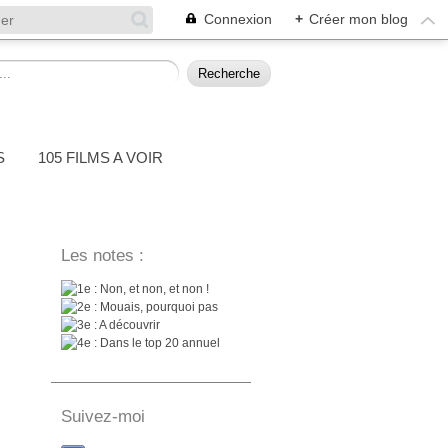
Connexion
+
Créer mon blog
S
105 FILMS A VOIR
Les notes :
: Non, et non, et non !
: Mouais, pourquoi pas
: A découvrir
: Dans le top 20 annuel
Suivez-moi