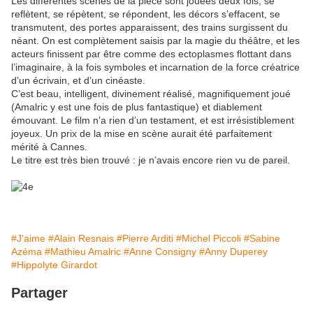
Les différentes scènes de la pièce sont jouées deux fois, se
reflètent, se répètent, se répondent, les décors s’effacent, se
transmutent, des portes apparaissent, des trains surgissent du
néant. On est complètement saisis par la magie du théâtre, et les
acteurs finissent par être comme des ectoplasmes flottant dans
l’imaginaire, à la fois symboles et incarnation de la force créatrice
d’un écrivain, et d’un cinéaste.
C’est beau, intelligent, divinement réalisé, magnifiquement joué
(Amalric y est une fois de plus fantastique) et diablement
émouvant. Le film n’a rien d’un testament, et est irrésistiblement
joyeux. Un prix de la mise en scène aurait été parfaitement
mérité à Cannes.
Le titre est très bien trouvé : je n’avais encore rien vu de pareil.
#J'aime
#Alain Resnais
#Pierre Arditi
#Michel Piccoli
#Sabine
Azéma
#Mathieu Amalric
#Anne Consigny
#Anny Duperey
#Hippolyte Girardot
Partager