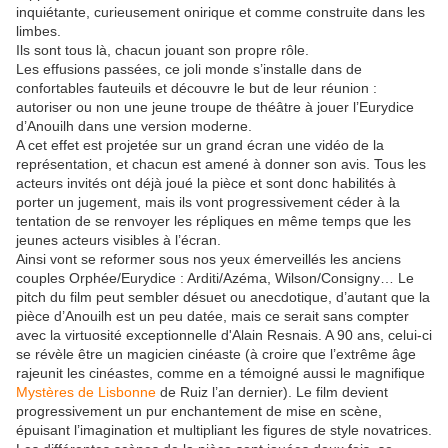
inquiétante, curieusement onirique et comme construite dans les
limbes.
Ils sont tous là, chacun jouant son propre rôle.
Les effusions passées, ce joli monde s’installe dans de
confortables fauteuils et découvre le but de leur réunion :
autoriser ou non une jeune troupe de théâtre à jouer l’Eurydice
d’Anouilh dans une version moderne.
A cet effet est projetée sur un grand écran une vidéo de la
représentation, et chacun est amené à donner son avis. Tous les
acteurs invités ont déjà joué la pièce et sont donc habilités à
porter un jugement, mais ils vont progressivement céder à la
tentation de se renvoyer les répliques en même temps que les
jeunes acteurs visibles à l’écran.
Ainsi vont se reformer sous nos yeux émerveillés les anciens
couples Orphée/Eurydice : Arditi/Azéma, Wilson/Consigny… Le
pitch du film peut sembler désuet ou anecdotique, d’autant que la
pièce d’Anouilh est un peu datée, mais ce serait sans compter
avec la virtuosité exceptionnelle d'Alain Resnais. A 90 ans, celui-ci
se révèle être un magicien cinéaste (à croire que l’extrême âge
rajeunit les cinéastes, comme en a témoigné aussi le magnifique
Mystères de Lisbonne
de Ruiz l’an dernier). Le film devient
progressivement un pur enchantement de mise en scène,
épuisant l’imagination et multipliant les figures de style novatrices.