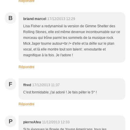
Répondre
B
briand marcel
17/12/2013 12:29
Lisa Fisher a redynamisé la version de Gimme Shelter des
Rolling Stones, elle est même devenue incontournable sur ce
morceau qui trône parmi les sommets de la musique rock.
Mick Jager tourne autour<br /> d'elle et la défie sur le plan
vocal, et là elle montre tout son talent : envoutante et
magnifique à la fois. Je l'adore !
Répondre
F
ffred
17/12/2013 11:37
C'est formidable, j'ai adoré ! Je fais péter le 5* !
Répondre
P
pierreAfeu
11/12/2013 12:33
Si tu évoques le Bowie de Young Americans, tous les