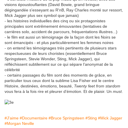
visions époustouflantes (David Bowie, grand bringue
dégingandée s'esseyant au R'nB, Ray Charles monté sur ressort,
Mick Jagger plus sex symbol que jamais)
- les histoires individuelles des cinq ou six protagonistes
principales sont extrêmement émouvantes (tentatives de
carrières solo, accident de parcours, fréquentations illustres...)
- le film est aussi un témoignage de la façon dont les Noirs se
sont émancipés - et plus particulièrement les femmes noires
- on entend les témoignages très pertinents de plusieurs stars
respectueuses de leurs choristes (essentiellement Bruce
Springsteen, Stevie Wonder, Sting, Mick Jagger), qui
réfléchissent subtilement sur ce qui sépare l'anonymat de la
célébrité
- certains passages du film sont des moments de grâce, en
particulier tous ceux dont la sublime Lisa Fisher est le centre
Histoire, destinées, émotions, beauté,
Twenty feet from stardom
vous fera à la fois rire et pleurer d'émotion. Et de plaisir. Un
must
.
#J'aime
#Documentaire
#Bruce Springsteen
#Sting
#Mick Jagger
#Morgan Neville