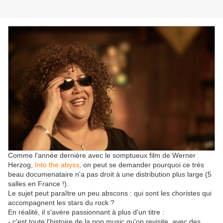
Comme l'année dernière avec le somptueux film de Werner
Herzog,
Into the abyss
, on peut se demander pourquoi ce très
beau documenataire n'a pas droit à une distribution plus large (5
salles en France !).
Le sujet peut paraître un peu abscons : qui sont les choristes qui
accompagnent les stars du rock ?
En réalité, il s'avère passionnant à plus d'un titre :
- c'est toute l'histoire de la pop music qu'on revisite, avec des