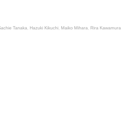
Sachie Tanaka
,
Hazuki Kikuchi
,
Maiko Mihara
,
Rira Kawamura