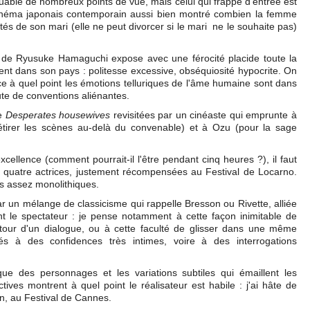
rquable de nombreux points de vue, mais celui qui frappe d'entrée est
cinéma japonais contemporain aussi bien montré combien la femme
tés de son mari (elle ne peut divorcer si le mari ne le souhaite pas)
lm de Ryusuke Hamaguchi expose avec une férocité placide toute la
ent dans son pays : politesse excessive, obséquiosité hypocrite. On
e à quel point les émotions telluriques de l'âme humaine sont dans
ute de conventions aliénantes.
de
Desperates housewives
revisitées par un cinéaste qui emprunte à
étirer les scènes au-delà du convenable) et à Ozu (pour la sage
xcellence (comment pourrait-il l'être pendant cinq heures ?), il faut
es quatre actrices, justement récompensées au Festival de Locarno.
s assez monolithiques.
 un mélange de classicisme qui rappelle Bresson ou Rivette, alliée
nt le spectateur : je pense notamment à cette façon inimitable de
our d'un dialogue, ou à cette faculté de glisser dans une même
és à des confidences très intimes, voire à des interrogations
ue des personnages et les variations subtiles qui émaillent les
ives montrent à quel point le réalisateur est habile : j'ai hâte de
n, au Festival de Cannes.