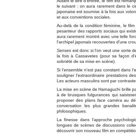
Autant le dire d'entrée, le film est rema
le suivant : on aura rarement dans le 
japonaise est soumise à la fois aux volon
et aux conventions sociales.
Au-delà de la condition féminine, le fi
pesanteur des rapports sociaux qui exist
aura rarement montré avec une telle forc
l'archipel japonais recouvertes d'une cro
Senses
est donc si l'on veut une sorte 
la fois à Cassavetes (pour sa façon d'
sobriété de sa mise en scène).
Si l'ensemble n'est pas constant dans l'e
souligner l'extraordinaire prestations d
Les acteurs masculins sont par contraste
La mise en scène de Hamaguchi brille par
à de brusques fulgurances qui saisisse
proposer des plans
face caméra
au dét
conversation les plus grandes banalit
philosophiques.
La finesse dans l'approche psychologiq
longues de scènes de discussions collect
découvrir son nouveau film en compétitio