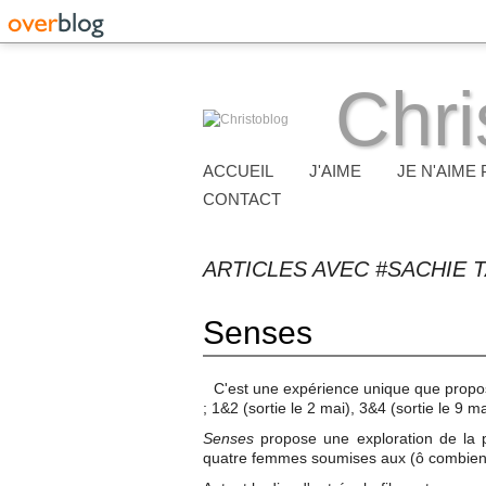
Chri
ACCUEIL
J'AIME
JE N'AIME 
CONTACT
ARTICLES AVEC #SACHIE 
Senses
C'est une expérience unique que propos
; 1&2 (sortie le 2 mai), 3&4 (sortie le 9 ma
Senses
propose une exploration de la p
quatre femmes soumises aux (ô combien) 