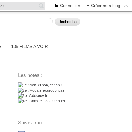
Connexion
+
Créer mon blog
S
105 FILMS A VOIR
Les notes :
: Non, et non, et non !
: Mouais, pourquoi pas
: A découvrir
: Dans le top 20 annuel
Suivez-moi