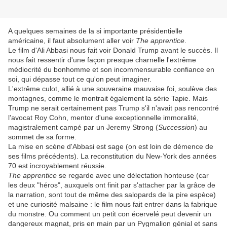
A quelques semaines de la si importante présidentielle
américaine, il faut absolument aller voir
The apprentice
.
Le film d'Ali Abbasi nous fait voir Donald Trump avant le succès. Il
nous fait ressentir d'une façon presque charnelle l'extrême
médiocrité du bonhomme et son incommensurable confiance en
soi, qui dépasse tout ce qu'on peut imaginer.
L'extrême culot, allié à une souveraine mauvaise foi, soulève des
montagnes, comme le montrait également la série Tapie. Mais
Trump ne serait certainement pas Trump s'il n'avait pas rencontré
l'avocat Roy Cohn, mentor d'une exceptionnelle immoralité,
magistralement campé par un Jeremy Strong (
Succession
) au
sommet de sa forme.
La mise en scène d'Abbasi est sage (on est loin de démence de
ses films précédents). La reconstitution du New-York des années
70 est incroyablement réussie.
The apprentice
se regarde avec une délectation honteuse (car
les deux "héros", auxquels ont finit par s'attacher par la grâce de
la narration, sont tout de même des salopards de la pire espèce)
et une curiosité malsaine : le film nous fait entrer dans la fabrique
du monstre. Ou comment un petit con écervelé peut devenir un
dangereux magnat, pris en main par un Pygmalion génial et sans