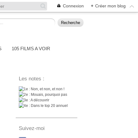
Connexion
+
Créer mon blog
S
105 FILMS A VOIR
Les notes :
: Non, et non, et non !
: Mouais, pourquoi pas
: A découvrir
: Dans le top 20 annuel
Suivez-moi