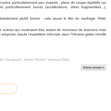
avère particulièrement peu inspirée : plans de coupe répétitifs sur
s particulièrement lourds (accélérations, vitres fragmentées...),
globalement plutôt bonne : cela sauve le film du naufrage. Peter
e scènes qui voudraient être autant de morceaux de bravoure mais
emporter (seule l'expédition infernale dans l'Ukraine gelée réveille
ter Sarsgaard
,
James Norton
,
Vanessa Kirby
Article suivant »