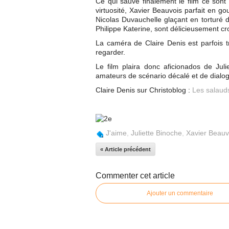
Ce qui sauve finalement le film ce sont 
virtuosité, Xavier Beauvois parfait en g
Nicolas Duvauchelle glaçant en torturé d
Philippe Katerine, sont délicieusement c
La caméra de Claire Denis est parfois t
regarder.
Le film plaira donc aficionados de Jul
amateurs de scénario décalé et de dialo
Claire Denis sur Christoblog :
Les salaud
J'aime
,
Juliette Binoche
,
Xavier Beauv
« Article précédent
Commenter cet article
Ajouter un commentaire