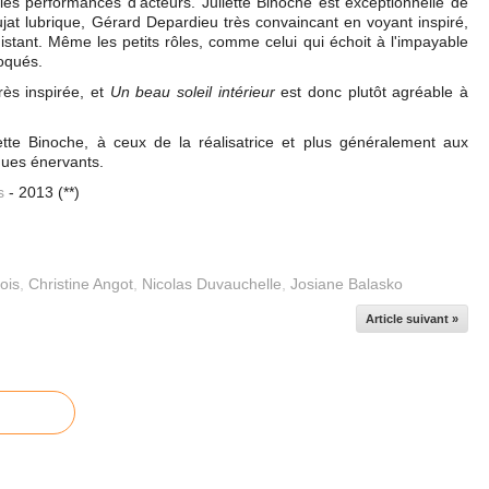
les performances d'acteurs. Juliette Binoche est exceptionnelle de
oujat lubrique, Gérard Depardieu très convaincant en voyant inspiré,
istant. Même les petits rôles, comme celui qui échoit à l'impayable
roqués.
rès inspirée, et
Un beau soleil intérieur
est donc plutôt agréable à
iette Binoche, à ceux de la réalisatrice et plus généralement aux
gues énervants.
s
- 2013 (**)
ois
,
Christine Angot
,
Nicolas Duvauchelle
,
Josiane Balasko
Article suivant »