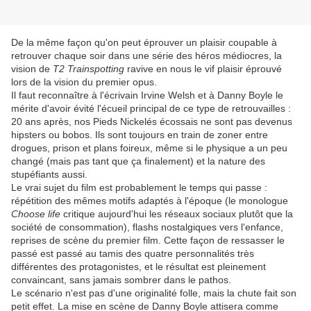
De la même façon qu'on peut éprouver un plaisir coupable à
retrouver chaque soir dans une série des héros médiocres, la
vision de
T2 Trainspotting
ravive en nous le vif plaisir éprouvé
lors de la vision du premier opus.
Il faut reconnaître à l'écrivain Irvine Welsh et à Danny Boyle le
mérite d'avoir évité l'écueil principal de ce type de retrouvailles :
20 ans après, nos Pieds Nickelés écossais ne sont pas devenus
hipsters ou bobos. Ils sont toujours en train de zoner entre
drogues, prison et plans foireux, même si le physique a un peu
changé (mais pas tant que ça finalement) et la nature des
stupéfiants aussi.
Le vrai sujet du film est probablement le temps qui passe :
répétition des mêmes motifs adaptés à l'époque (le monologue
Choose life
critique aujourd'hui les réseaux sociaux plutôt que la
société de consommation), flashs nostalgiques vers l'enfance,
reprises de scène du premier film. Cette façon de ressasser le
passé est passé au tamis des quatre personnalités très
différentes des protagonistes, et le résultat est pleinement
convaincant, sans jamais sombrer dans le pathos.
Le scénario n'est pas d'une originalité folle, mais la chute fait son
petit effet. La mise en scène de Danny Boyle attisera comme