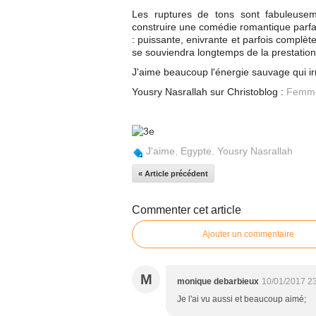
Les ruptures de tons sont fabuleusem
construire une comédie romantique parfai
: puissante, enivrante et parfois complèt
se souviendra longtemps de la prestation 
J'aime beaucoup l'énergie sauvage qui irr
Yousry Nasrallah sur Christoblog :
Femme
J'aime
,
Egypte
,
Yousry Nasrallah
« Article précédent
Commenter cet article
Ajouter un commentaire
M
monique debarbieux
10/01/2017 2
Je l'ai vu aussi et beaucoup aimé;