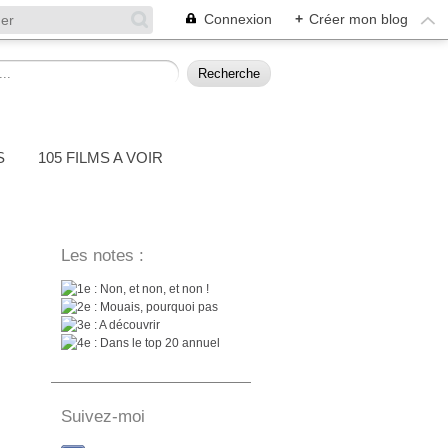
Connexion
+
Créer mon blog
S
105 FILMS A VOIR
Les notes :
: Non, et non, et non !
: Mouais, pourquoi pas
: A découvrir
: Dans le top 20 annuel
Suivez-moi