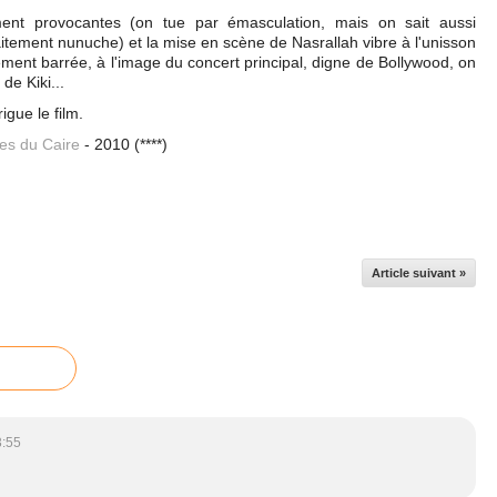
ent provocantes (on tue par émasculation, mais on sait aussi
tement nunuche) et la mise en scène de Nasrallah vibre à l'unisson
ement barrée, à l'image du concert principal, digne de Bollywood, on
de Kiki...
igue le film.
s du Caire
- 2010 (****)
Article suivant »
3:55