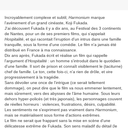
Incroyablement complexe et subtil,
Harmonium
marque
l'avènement d'un grand cinéaste, Koji Fukada.
J'ai découvert Fukada il y a dix ans, au Festival des 3 continents
de Nantes, pour un de ses premiers films, qui s'appelait
Hospitalité
, et qui racontait l'irruption d'un intrus dans une famille
tranquille, sous la forme d'une comédie. Le film n'a jamais été
distribué en France à ma connaissance.
Dix ans après, Fukada écrit et réalise un film qui rappelle
l'argument d'
Hospitalité
: un homme s'introduit dans le quotidien
d'une famille. Il sort de prison et connaît visiblement le (taciturne)
chef de famille. Le ton, cette fois-ci, n'a rien de drôle, et vire
progressivement à la tragédie.
Sans dévoiler une once de l'intrigue (ce serait tellement
dommage), on peut dire que le film va nous emmener lentement,
mais sûrement, vers des abysses de l'âme humaine. Sous leurs
dehors hyper-policés (et très japonais), les personnages couvent
de réelles horreurs : violences, frustrations, désirs, culpabilité.
Les sentiments ne s'expriment pas vraiment dans
Harmonium
,
mais se matérialisent sous forme d'actions extrêmes.
Le film ne serait que frappant sans la mise en scène d'une
délicatesse extrême de Fukada. Son sens maladif du détail (le