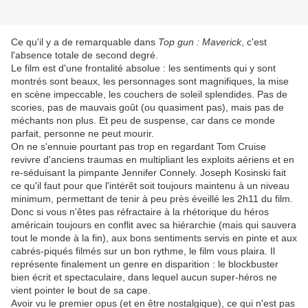
Ce qu'il y a de remarquable dans
Top gun : Maverick
, c'est
l'absence totale de second degré.
Le film est d'une frontalité absolue : les sentiments qui y sont
montrés sont beaux, les personnages sont magnifiques, la mise
en scène impeccable, les couchers de soleil splendides. Pas de
scories, pas de mauvais goût (ou quasiment pas), mais pas de
méchants non plus. Et peu de suspense, car dans ce monde
parfait, personne ne peut mourir.
On ne s'ennuie pourtant pas trop en regardant Tom Cruise
revivre d'anciens traumas en multipliant les exploits aériens et en
re-séduisant la pimpante Jennifer Connely. Joseph Kosinski fait
ce qu'il faut pour que l'intérêt soit toujours maintenu à un niveau
minimum, permettant de tenir à peu près éveillé les 2h11 du film.
Donc si vous n'êtes pas réfractaire à la rhétorique du héros
américain toujours en conflit avec sa hiérarchie (mais qui sauvera
tout le monde à la fin), aux bons sentiments servis en pinte et aux
cabrés-piqués filmés sur un bon rythme, le film vous plaira. Il
représente finalement un genre en disparition : le blockbuster
bien écrit et spectaculaire, dans lequel aucun super-héros ne
vient pointer le bout de sa cape.
Avoir vu le premier opus (et en être nostalgique), ce qui n'est pas