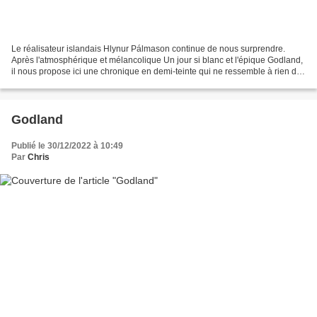
Le réalisateur islandais Hlynur Pálmason continue de nous surprendre.
Après l'atmosphérique et mélancolique Un jour si blanc et l'épique Godland,
il nous propose ici une chronique en demi-teinte qui ne ressemble à rien de
connu : il s'agit de suivre pendant...
Godland
Publié le 30/12/2022 à 10:49
Par
Chris