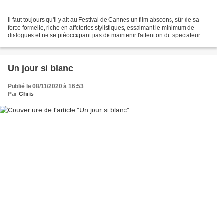
Il faut toujours qu'il y ait au Festival de Cannes un film abscons, sûr de sa
force formelle, riche en afféteries stylistiques, essaimant le minimum de
dialogues et ne se préoccupant pas de maintenir l'attention du spectateur
autrement que par sa splendeur...
Un jour si blanc
Publié le 08/11/2020 à 16:53
Par
Chris