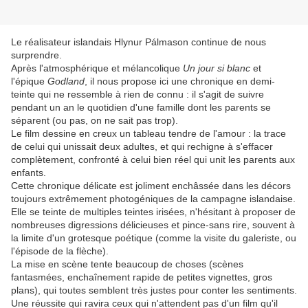
Le réalisateur islandais Hlynur Pálmason continue de nous
surprendre.
Après l'atmosphérique et mélancolique
Un jour si blanc
et
l'épique
Godland
, il nous propose ici une chronique en demi-
teinte qui ne ressemble à rien de connu : il s'agit de suivre
pendant un an le quotidien d'une famille dont les parents se
séparent (ou pas, on ne sait pas trop).
Le film dessine en creux un tableau tendre de l'amour : la trace
de celui qui unissait deux adultes, et qui rechigne à s'effacer
complètement, confronté à celui bien réel qui unit les parents aux
enfants.
Cette chronique délicate est joliment enchâssée dans les décors
toujours extrêmement photogéniques de la campagne islandaise.
Elle se teinte de multiples teintes irisées, n'hésitant à proposer de
nombreuses digressions délicieuses et pince-sans rire, souvent à
la limite d'un grotesque poétique (comme la visite du galeriste, ou
l'épisode de la flèche).
La mise en scène tente beaucoup de choses (scènes
fantasmées, enchaînement rapide de petites vignettes, gros
plans), qui toutes semblent très justes pour conter les sentiments.
Une réussite qui ravira ceux qui n'attendent pas d'un film qu'il