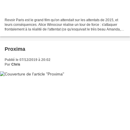
Revoir Paris est le grand film qu'on attendait sur les attentats de 2015, et
leurs conséquences. Alice Winocour réalise un tour de force : s'attaquer
frontalement à la réalité de l'attentat (ce qu'esquivait le très beau Amanda,
assez proche dans son style),...
Proxima
Publié le 07/12/2019 à 20:02
Par
Chris