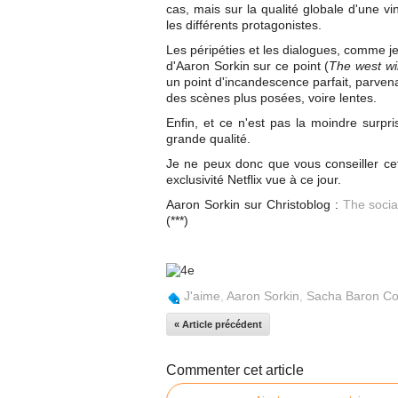
cas, mais sur la qualité globale d'une v
les différents protagonistes.
Les péripéties et les dialogues, comme je
d'Aaron Sorkin sur ce point (
The west wi
un point d'incandescence parfait, parvenan
des scènes plus posées, voire lentes.
Enfin, et ce n'est pas la moindre surpri
grande qualité.
Je ne peux donc que vous conseiller cet
exclusivité Netflix vue à ce jour.
Aaron Sorkin sur Christoblog :
The socia
(***)
J'aime
,
Aaron Sorkin
,
Sacha Baron C
« Article précédent
Commenter cet article