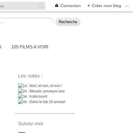
Connexion
+
Créer mon blog
S
105 FILMS A VOIR
Les notes :
: Non, et non, et non !
: Mouais, pourquoi pas
: A découvrir
: Dans le top 20 annuel
Suivez-moi