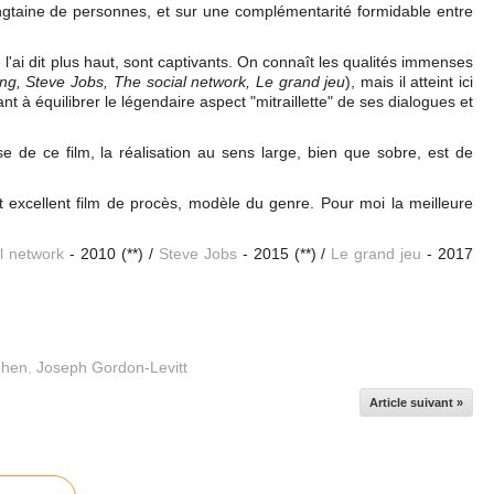
ingtaine de personnes, et sur une complémentarité formidable entre
 l'ai dit plus haut, sont captivants. On connaît les qualités immenses
ng, Steve Jobs, The social network, Le grand jeu
), mais il atteint ici
t à équilibrer le légendaire aspect "mitraillette" de ses dialogues et
se de ce film, la réalisation au sens large, bien que sobre, est de
 excellent film de procès, modèle du genre. Pour moi la meilleure
l network
- 2010 (**) /
Steve Jobs
- 2015 (**) /
Le grand jeu
- 2017
ohen
,
Joseph Gordon-Levitt
Article suivant »