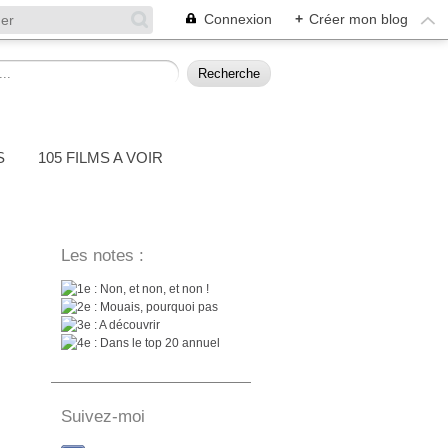
Connexion
+
Créer mon blog
S
105 FILMS A VOIR
Les notes :
: Non, et non, et non !
: Mouais, pourquoi pas
: A découvrir
: Dans le top 20 annuel
Suivez-moi