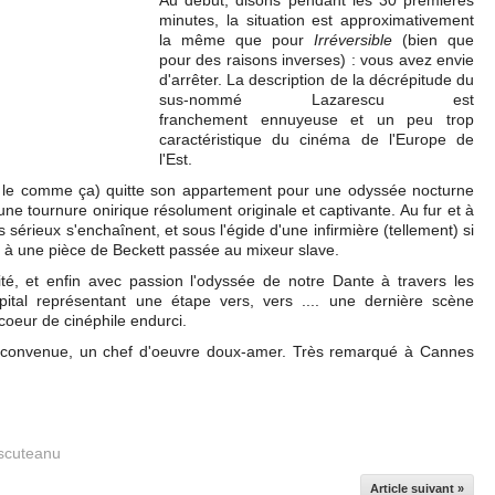
Au début, disons pendant les 30 premières
minutes, la situation est approximativement
la même que pour
Irréversible
(bien que
pour des raisons inverses) : vous avez envie
d'arrêter. La description de la décrépitude du
sus-nommé Lazarescu est
franchement ennuyeuse et un peu trop
caractéristique du cinéma de l'Europe de
l'Est.
 le comme ça) quitte son appartement pour une odyssée nocturne
une tournure onirique résolument originale et captivante. Au fur et à
sérieux s'enchaînent, et sous l'égide d'une infirmière (tellement) si
à une pièce de Beckett passée au mixeur slave.
ité, et enfin avec passion l'odyssée de notre Dante à travers les
pital représentant une étape vers, vers .... une dernière scène
 coeur de cinéphile endurci.
 convenue, un chef d'oeuvre doux-amer. Très remarqué à Cannes
iscuteanu
Article suivant »