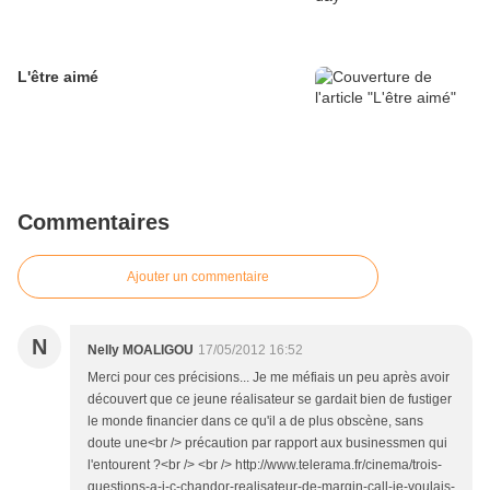
L'être aimé
Commentaires
Ajouter un commentaire
N
Nelly MOALIGOU
17/05/2012 16:52
Merci pour ces précisions... Je me méfiais un peu après avoir
découvert que ce jeune réalisateur se gardait bien de fustiger
le monde financier dans ce qu'il a de plus obscène, sans
doute une<br /> précaution par rapport aux businessmen qui
l'entourent ?<br /> <br /> http://www.telerama.fr/cinema/trois-
questions-a-j-c-chandor-realisateur-de-margin-call-je-voulais-