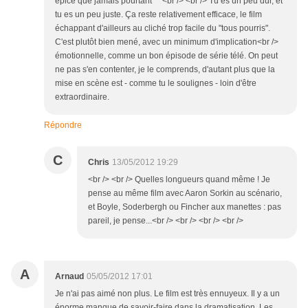
épicé que jamais pourtant ^^<br /> <br /> Tu es un peu dur, et
tu es un peu juste. Ça reste relativement efficace, le film
échappant d'ailleurs au cliché trop facile du "tous pourris".
C'est plutôt bien mené, avec un minimum d'implication<br />
émotionnelle, comme un bon épisode de série télé. On peut
ne pas s'en contenter, je le comprends, d'autant plus que la
mise en scène est - comme tu le soulignes - loin d'être
extraordinaire.
Répondre
C
Chris
13/05/2012 19:29
<br /> <br /> Quelles longueurs quand même ! Je
pense au même film avec Aaron Sorkin au scénario,
et Boyle, Soderbergh ou Fincher aux manettes : pas
pareil, je pense...<br /> <br /> <br /> <br />
A
Arnaud
05/05/2012 17:01
Je n'ai pas aimé non plus. Le film est très ennuyeux. Il y a un
énorme manque de savoir-faire dans la dramatisation. Les