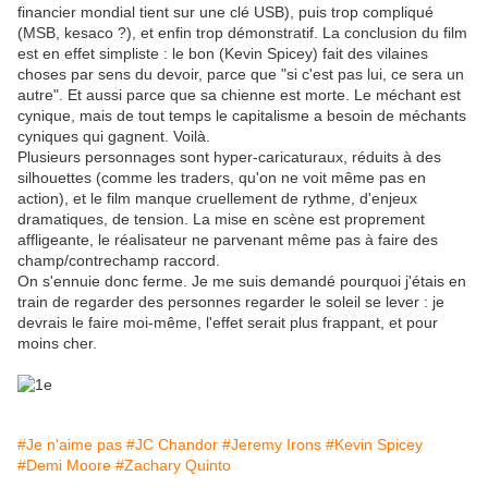
financier mondial tient sur une clé USB), puis trop compliqué
(MSB, kesaco ?), et enfin trop démonstratif. La conclusion du film
est en effet simpliste : le bon (Kevin Spicey) fait des vilaines
choses par sens du devoir, parce que "si c'est pas lui, ce sera un
autre". Et aussi parce que sa chienne est morte. Le méchant est
cynique, mais de tout temps le capitalisme a besoin de méchants
cyniques qui gagnent. Voilà.
Plusieurs personnages sont hyper-caricaturaux, réduits à des
silhouettes (comme les traders, qu'on ne voit même pas en
action), et le film manque cruellement de rythme, d'enjeux
dramatiques, de tension. La mise en scène est proprement
affligeante, le réalisateur ne parvenant même pas à faire des
champ/contrechamp raccord.
On s'ennuie donc ferme. Je me suis demandé pourquoi j'étais en
train de regarder des personnes regarder le soleil se lever : je
devrais le faire moi-même, l'effet serait plus frappant, et pour
moins cher.
#Je n'aime pas
#JC Chandor
#Jeremy Irons
#Kevin Spicey
#Demi Moore
#Zachary Quinto