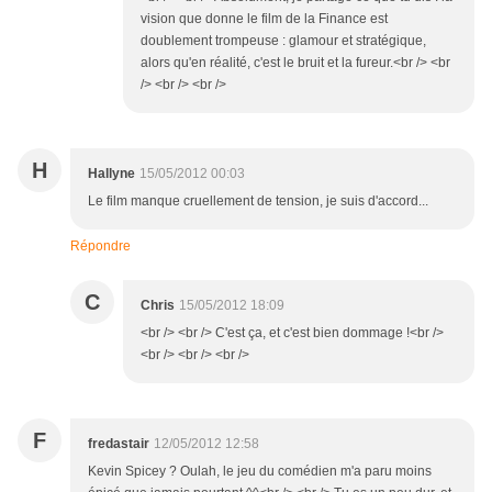
vision que donne le film de la Finance est
doublement trompeuse : glamour et stratégique,
alors qu'en réalité, c'est le bruit et la fureur.<br /> <br
/> <br /> <br />
H
Hallyne
15/05/2012 00:03
Le film manque cruellement de tension, je suis d'accord...
Répondre
C
Chris
15/05/2012 18:09
<br /> <br /> C'est ça, et c'est bien dommage !<br />
<br /> <br /> <br />
F
fredastair
12/05/2012 12:58
Kevin Spicey ? Oulah, le jeu du comédien m'a paru moins