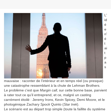
L'
id
é
e
n'
é
t
ai
t
p
a
s
mauvaise : raconter de l'intérieur et en temps réel (ou presque)
une catastrophe ressemblant à la chute de Lehman Brothers.
Le problème c'est que
Margin call
, sur cette bonne base, parvient
à rater tout ce qu'il entreprend, et ce, malgré un casting
carrément étoilé : Jeremy Irons, Kevin Spicey, Demi Moore, et le
photogénique Zachary
Spock
Quinto (
Star trek
).
Le scénario est au départ trop simple (toute la faillite du système