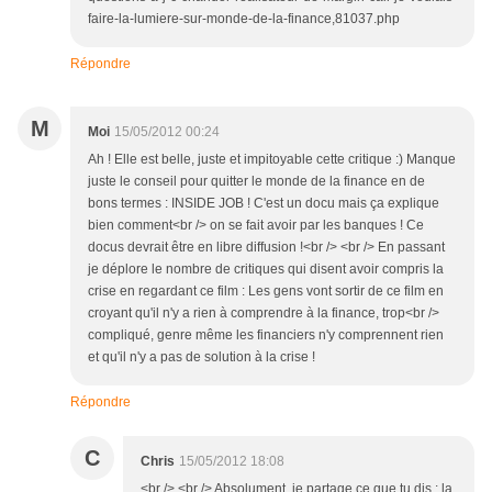
faire-la-lumiere-sur-monde-de-la-finance,81037.php
Répondre
M
Moi
15/05/2012 00:24
Ah ! Elle est belle, juste et impitoyable cette critique :) Manque
juste le conseil pour quitter le monde de la finance en de
bons termes : INSIDE JOB ! C'est un docu mais ça explique
bien comment<br /> on se fait avoir par les banques ! Ce
docus devrait être en libre diffusion !<br /> <br /> En passant
je déplore le nombre de critiques qui disent avoir compris la
crise en regardant ce film : Les gens vont sortir de ce film en
croyant qu'il n'y a rien à comprendre à la finance, trop<br />
compliqué, genre même les financiers n'y comprennent rien
et qu'il n'y a pas de solution à la crise !
Répondre
C
Chris
15/05/2012 18:08
<br /> <br /> Absolument, je partage ce que tu dis : la