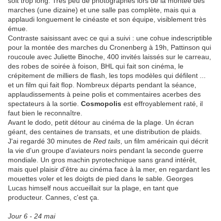
soit trop long. Très peu de photographes lors de la montée des
marches (une dizaine) et une salle pas complète, mais qui a
applaudi longuement le cinéaste et son équipe, visiblement très
émue.
Contraste saisissant avec ce qui a suivi : une cohue indescriptible
pour la montée des marches du Cronenberg à 19h, Pattinson qui
roucoule avec Juliette Binoche, 400 invités laissés sur le carreau,
des robes de soirée à foison, BHL qui fait son cinéma, le
crépitement de milliers de flash, les tops modèles qui défilent ...
et un film qui fait flop. Nombreux départs pendant la séance,
applaudissements à peine polis et commentaires acerbes des
spectateurs à la sortie.
Cosmopolis
est effroyablement raté, il
faut bien le reconnaître.
Avant le dodo, petit détour au cinéma de la plage. Un écran
géant, des centaines de transats, et une distribution de plaids.
J'ai regardé 30 minutes de
Red tails
, un film américain qui décrit
la vie d'un groupe d'aviateurs noirs pendant la seconde guerre
mondiale. Un gros machin pyrotechnique sans grand intérêt,
mais quel plaisir d'être au cinéma face à la mer, en regardant les
mouettes voler et les doigts de pied dans le sable. Georges
Lucas himself nous accueillait sur la plage, en tant que
producteur. Cannes, c'est ça.
Jour 6 - 24 mai