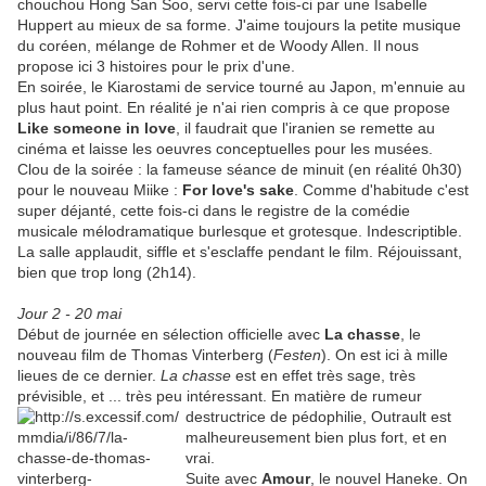
chouchou Hong San Soo, servi cette fois-ci par une Isabelle
Huppert au mieux de sa forme. J'aime toujours la petite musique
du coréen, mélange de Rohmer et de Woody Allen. Il nous
propose ici 3 histoires pour le prix d'une.
En soirée, le Kiarostami de service tourné au Japon, m'ennuie au
plus haut point. En réalité je n'ai rien compris à ce que propose
Like someone in love
, il faudrait que l'iranien se remette au
cinéma et laisse les oeuvres conceptuelles pour les musées.
Clou de la soirée : la fameuse séance de minuit (en réalité 0h30)
pour le nouveau Miike :
For love's sake
. Comme d'habitude c'est
super déjanté, cette fois-ci dans le registre de la comédie
musicale mélodramatique burlesque et grotesque. Indescriptible.
La salle applaudit, siffle et s'esclaffe pendant le film. Réjouissant,
bien que trop long (2h14).
Jour 2 - 20 mai
Début de journée en sélection officielle avec
La chasse
, le
nouveau film de Thomas Vinterberg (
Festen
). On est ici à mille
lieues de ce dernier.
La chasse
est en effet très sage, très
prévisible, et ... très peu intéressant. En matière de rumeur
destructrice de pédophilie, Outrault est
malheureusement bien plus fort, et en
vrai.
Suite avec
Amour
, le nouvel Haneke. On