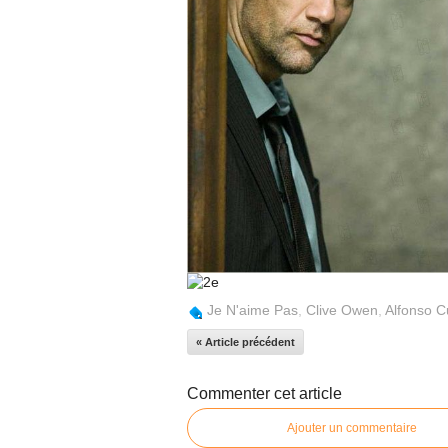
Je N'aime Pas
,
Clive Owen
,
Alfonso C
« Article précédent
Commenter cet article
Ajouter un commentaire