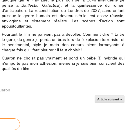
glauque genre
Half Life
, le plus bon de la Sci-fi intelligente (je
pense à
Battlestar Galactica
), et la quintessence du roman
d'anticipation. La reconstitution du Londres de 2027, sans enfant
puisque le genre humain est devenu stérile, est assez réussie,
anxiogène et tristement réaliste. Les scènes d'action sont
époustouflantes.
Pourtant le film ne parvient pas à décoller. Comment dire ? Entre
le gore, du genre je perds un bras lors de l'explosion terroriste, et
le sentimental, style je mets des coeurs biens larmoyants à
chaque fois qu'il faut pleurer : il faut choisir !
Cuaron ne choisit pas vraiment et pond un bébé (!) hybride qui
n'emporte pas mon adhésion, même si je suis bien conscient des
qualités du film.
uaron
Article suivant »