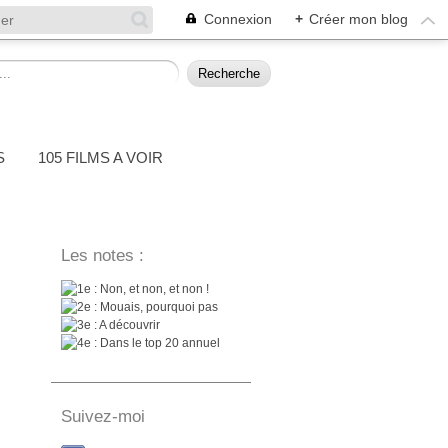
Connexion
+
Créer mon blog
S
105 FILMS A VOIR
Les notes :
: Non, et non, et non !
: Mouais, pourquoi pas
: A découvrir
: Dans le top 20 annuel
Suivez-moi