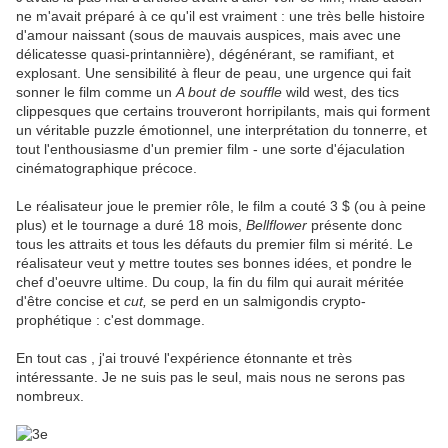
ne m'avait préparé à ce qu'il est vraiment : une très belle histoire
d'amour naissant (sous de mauvais auspices, mais avec une
délicatesse quasi-printannière), dégénérant, se ramifiant, et
explosant. Une sensibilité à fleur de peau, une urgence qui fait
sonner le film comme un
A bout de souffle
wild west, des tics
clippesques que certains trouveront horripilants, mais qui forment
un véritable puzzle émotionnel, une interprétation du tonnerre, et
tout l'enthousiasme d'un premier film - une sorte d'éjaculation
cinématographique précoce.
Le réalisateur joue le premier rôle, le film a couté 3 $ (ou à peine
plus) et le tournage a duré 18 mois,
Bellflower
présente donc
tous les attraits et tous les défauts du premier film si mérité. Le
réalisateur veut y mettre toutes ses bonnes idées, et pondre le
chef d'oeuvre ultime. Du coup, la fin du film qui aurait méritée
d'être concise et
cut,
se perd en un salmigondis crypto-
prophétique : c'est dommage.
En tout cas , j'ai trouvé l'expérience étonnante et très
intéressante. Je ne suis pas le seul, mais nous ne serons pas
nombreux.