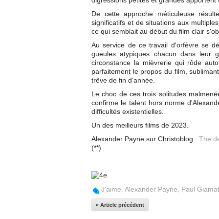
digressions petites et grandes apportent
De cette approche méticuleuse résulte
significatifs et de situations aux multipl
ce qui semblait au début du film clair s'
Au service de ce travail d'orfèvre se d
gueules atypiques chacun dans leur gen
circonstance la mièvrerie qui rôde autou
parfaitement le propos du film, subliman
trêve de fin d'année.
Le choc de ces trois solitudes malmenées
confirme le talent hors norme d'Alexan
difficultés existentielles.
Un des meilleurs films de 2023.
Alexander Payne sur Christoblog :
The d
(**)
J'aime
,
Alexander Payne
,
Paul Giamat
« Article précédent