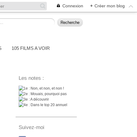
Connexion
+
Créer mon blog
S
105 FILMS A VOIR
Les notes :
: Non, et non, et non !
: Mouais, pourquoi pas
: A découvrir
: Dans le top 20 annuel
Suivez-moi