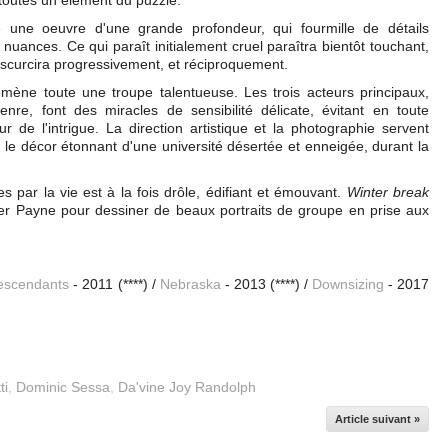
 toutes un élément du puzzle.
 une oeuvre d'une grande profondeur, qui fourmille de détails
es nuances. Ce qui paraît initialement cruel paraîtra bientôt touchant,
obscurcira progressivement, et réciproquement.
émène toute une troupe talentueuse. Les trois acteurs principaux,
re, font des miracles de sensibilité délicate, évitant en toute
r de l'intrigue. La direction artistique et la photographie servent
t le décor étonnant d'une université désertée et enneigée, durant la
 par la vie est à la fois drôle, édifiant et émouvant.
Winter break
der Payne pour dessiner de beaux portraits de groupe en prise aux
escendants
- 2011 (****) /
Nebraska
- 2013 (****) /
Downsizing
- 2017
ti
,
Dominic Sessa
,
Da'vine Joy Randolph
Article suivant »