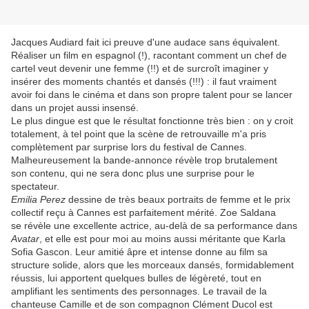
Jacques Audiard fait ici preuve d'une audace sans équivalent.
Réaliser un film en espagnol (!), racontant comment un chef de
cartel veut devenir une femme (!!) et de surcroît imaginer y
insérer des moments chantés et dansés (!!!) : il faut vraiment
avoir foi dans le cinéma et dans son propre talent pour se lancer
dans un projet aussi insensé.
Le plus dingue est que le résultat fonctionne très bien : on y croit
totalement, à tel point que la scène de retrouvaille m'a pris
complètement par surprise lors du festival de Cannes.
Malheureusement la bande-annonce révèle trop brutalement
son contenu, qui ne sera donc plus une surprise pour le
spectateur.
Emilia Perez
dessine de très beaux portraits de femme et le prix
collectif reçu à Cannes est parfaitement mérité. Zoe Saldana
se révèle une excellente actrice, au-delà de sa performance dans
Avatar
, et elle est pour moi au moins aussi méritante que Karla
Sofia Gascon. Leur amitié âpre et intense donne au film sa
structure solide, alors que les morceaux dansés, formidablement
réussis, lui apportent quelques bulles de légèreté, tout en
amplifiant les sentiments des personnages. Le travail de la
chanteuse Camille et de son compagnon Clément Ducol est