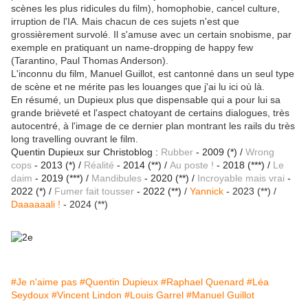
scènes les plus ridicules du film), homophobie, cancel culture,
irruption de l'IA. Mais chacun de ces sujets n'est que
grossièrement survolé. Il s'amuse avec un certain snobisme, par
exemple en pratiquant un name-dropping de happy few
(Tarantino, Paul Thomas Anderson).
L'inconnu du film, Manuel Guillot, est cantonné dans un seul type
de scène et ne mérite pas les louanges que j'ai lu ici où là.
En résumé, un Dupieux plus que dispensable qui a pour lui sa
grande brièveté et l'aspect chatoyant de certains dialogues, très
autocentré, à l'image de ce dernier plan montrant les rails du très
long travelling ouvrant le film.
Quentin Dupieux sur Christoblog :
Rubber
- 2009 (*) /
Wrong
cops
- 2013 (*) /
Réalité
- 2014 (**) /
Au poste !
- 2018 (***) /
Le
daim
- 2019 (***) /
Mandibules
- 2020 (**) /
Incroyable mais vrai
-
2022 (*) /
Fumer fait tousser
- 2022 (**)
/
Yannick
- 2023 (**) /
Daaaaaali !
- 2024 (**)
#Je n'aime pas
#Quentin Dupieux
#Raphael Quenard
#Léa
Seydoux
#Vincent Lindon
#Louis Garrel
#Manuel Guillot