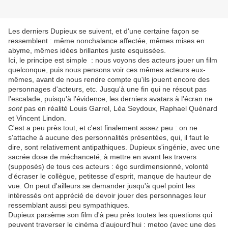
Les derniers Dupieux se suivent, et d'une certaine façon se
ressemblent : même nonchalance affectée, mêmes mises en
abyme, mêmes idées brillantes juste esquissées.
Ici, le principe est simple : nous voyons des acteurs jouer un film
quelconque, puis nous pensons voir ces mêmes acteurs eux-
mêmes, avant de nous rendre compte qu'ils jouent encore des
personnages d'acteurs, etc. Jusqu'à une fin qui ne résout pas
l'escalade, puisqu'à l'évidence, les derniers avatars à l'écran ne
sont
pas en réalité Louis Garrel, Léa Seydoux, Raphael Quénard
et Vincent Lindon.
C'est a peu près tout, et c'est finalement assez peu : on ne
s'attache à aucune des personnalités présentées, qui, il faut le
dire, sont relativement antipathiques. Dupieux s'ingénie, avec une
sacrée dose de méchanceté, à mettre en avant les travers
(supposés) de tous ces acteurs : égo surdimensionné, volonté
d'écraser le collègue, petitesse d'esprit, manque de hauteur de
vue. On peut d'ailleurs se demander jusqu'à quel point les
intéressés ont apprécié de devoir jouer des personnages leur
ressemblant aussi peu sympathiques.
Dupieux parsème son film d'à peu près toutes les questions qui
peuvent traverser le cinéma d'aujourd'hui : metoo (avec une des