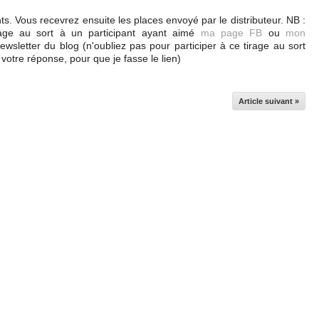
s. Vous recevrez ensuite les places envoyé par le distributeur. NB :
irage au sort à un participant ayant aimé
ma page FB
ou
mon
wsletter du blog (n'oubliez pas pour participer à ce tirage au sort
otre réponse, pour que je fasse le lien)
Article suivant »