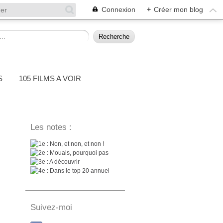
Connexion
+
Créer mon blog
S
105 FILMS A VOIR
Les notes :
: Non, et non, et non !
: Mouais, pourquoi pas
: A découvrir
: Dans le top 20 annuel
Suivez-moi