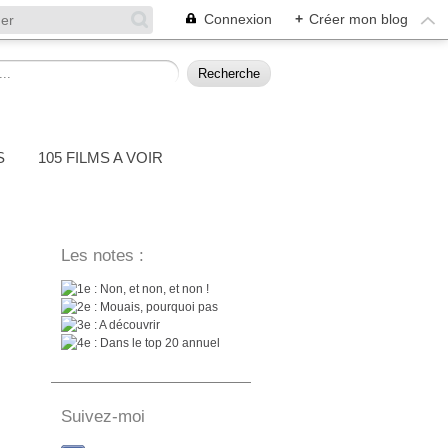
Connexion
+
Créer mon blog
S
105 FILMS A VOIR
Les notes :
: Non, et non, et non !
: Mouais, pourquoi pas
: A découvrir
: Dans le top 20 annuel
Suivez-moi