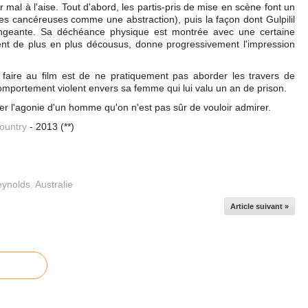
ur mal à l'aise. Tout d'abord, les partis-pris de mise en scène font un
es cancéreuses comme une abstraction), puis la façon dont Gulpilil
angeante. Sa déchéance physique est montrée avec une certaine
nt de plus en plus décousus, donne progressivement l'impression
t faire au film est de ne pratiquement pas aborder les travers de
comportement violent envers sa femme qui lui valu un an de prison.
er l'agonie d'un homme qu'on n'est pas sûr de vouloir admirer.
country
- 2013 (**)
eynolds
,
Australie
Article suivant »