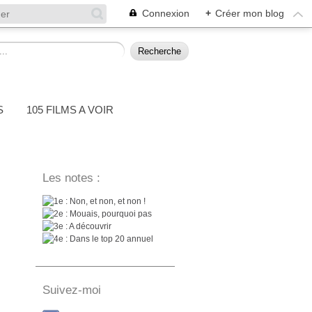
Connexion
+
Créer mon blog
S
105 FILMS A VOIR
Les notes :
: Non, et non, et non !
: Mouais, pourquoi pas
: A découvrir
: Dans le top 20 annuel
Suivez-moi