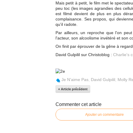
Mais petit à petit, le film met le spectate
peu toc (les images agrandies des cellul
est filmé devient de plus en plus dér
complaisance. Ses propos, qui devienne
qu'il radote.
Par ailleurs, un reproche que l'on peu
l'acteur, son alcoolisme invétéré et son 
On finit par éprouver de la gêne à regard
David Gulpilil sur Christoblog :
Charlie's 
Je N'aime Pas
,
David Gulpilil
,
Molly R
« Article précédent
Commenter cet article
Ajouter un commentaire