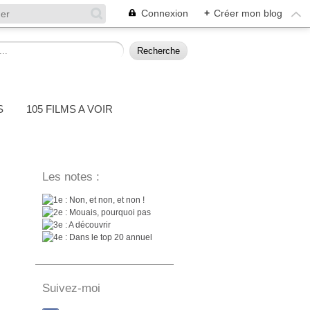
Connexion
+
Créer mon blog
S
105 FILMS A VOIR
Les notes :
: Non, et non, et non !
: Mouais, pourquoi pas
: A découvrir
: Dans le top 20 annuel
Suivez-moi