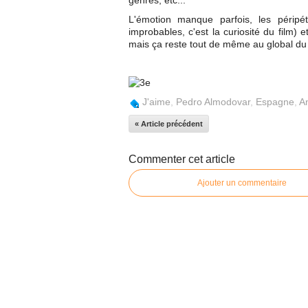
genres, etc...
L'émotion manque parfois, les péripé
improbables, c'est la curiosité du film)
mais ça reste tout de même au global du
J'aime
,
Pedro Almodovar
,
Espagne
,
A
« Article précédent
Commenter cet article
Ajouter un commentaire