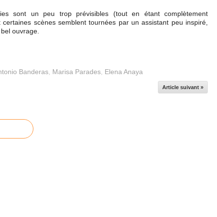
ties sont un peu trop prévisibles (tout en étant complètement
 et certaines scènes semblent tournées par un assistant peu inspiré,
 bel ouvrage.
ntonio Banderas
,
Marisa Parades
,
Elena Anaya
Article suivant »