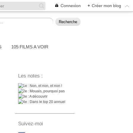
Connexion
+
Créer mon blog
S
105 FILMS A VOIR
Les notes :
: Non, et non, et non !
: Mouais, pourquoi pas
: A découvrir
: Dans le top 20 annuel
Suivez-moi