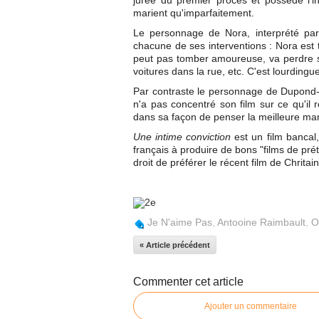
jurée du premier procès et possède l'i
marient qu'imparfaitement.
Le personnage de Nora, interprété par
chacune de ses interventions : Nora est 
peut pas tomber amoureuse, va perdre son
voitures dans la rue, etc. C'est lourding
Par contraste le personnage de Dupond-
n'a pas concentré son film sur ce qu'il 
dans sa façon de penser la meilleure mani
Une intime conviction
est un film bancal,
français à produire de bons "films de pré
droit de préférer le récent film de Chritai
Je N'aime Pas
,
Antooine Raimbault
,
O
« Article précédent
Commenter cet article
Ajouter un commentaire