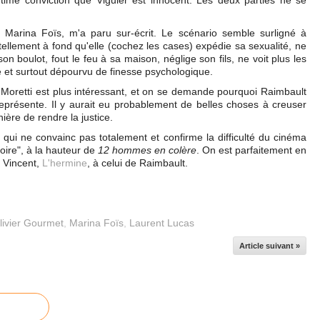
ntime conviction que Viguier est innocent. Les deux parties ne se
 Marina Foïs, m'a paru sur-écrit. Le scénario semble surligné à
tellement à fond qu'elle (cochez les cases) expédie sa sexualité, ne
 boulot, fout le feu à sa maison, néglige son fils, ne voit plus les
ue et surtout dépourvu de finesse psychologique.
Moretti est plus intéressant, et on se demande pourquoi Raimbault
représente. Il y aurait eu probablement de belles choses à creuser
ère de rendre la justice.
 qui ne convainc pas totalement et confirme la difficulté du cinéma
toire", à la hauteur de
12 hommes en colère
. On est parfaitement en
n Vincent,
L'hermine
, à celui de Raimbault.
livier Gourmet
,
Marina Foïs
,
Laurent Lucas
Article suivant »