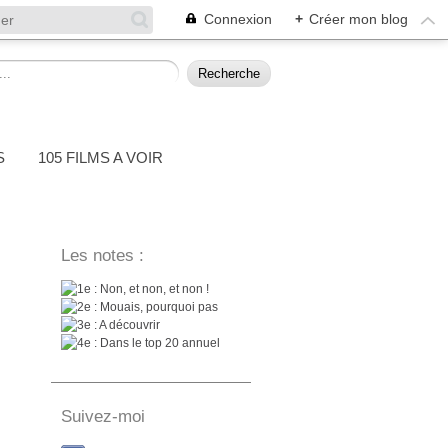
Connexion
+
Créer mon blog
S
105 FILMS A VOIR
Les notes :
: Non, et non, et non !
: Mouais, pourquoi pas
: A découvrir
: Dans le top 20 annuel
Suivez-moi