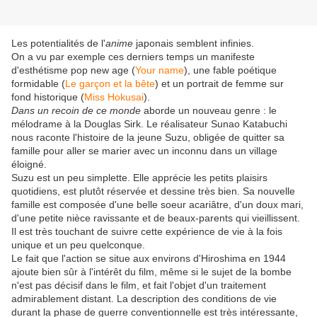
Les potentialités de l'
anime
japonais semblent infinies.
On a vu par exemple ces derniers temps un manifeste
d'esthétisme pop new age (
Your name
), une fable poétique
formidable (
Le garçon et la bête
) et un portrait de femme sur
fond historique (
Miss Hokusai
).
Dans un recoin de ce monde
aborde un nouveau genre : le
mélodrame à la Douglas Sirk. Le réalisateur Sunao Katabuchi
nous raconte l'histoire de la jeune Suzu, obligée de quitter sa
famille pour aller se marier avec un inconnu dans un village
éloigné.
Suzu est un peu simplette. Elle apprécie les petits plaisirs
quotidiens, est plutôt réservée et dessine très bien. Sa nouvelle
famille est composée d'une belle soeur acariâtre, d'un doux mari,
d'une petite nièce ravissante et de beaux-parents qui vieillissent.
Il est très touchant de suivre cette expérience de vie à la fois
unique et un peu quelconque.
Le fait que l'action se situe aux environs d'Hiroshima en 1944
ajoute bien sûr à l'intérêt du film, même si le sujet de la bombe
n'est pas décisif dans le film, et fait l'objet d'un traitement
admirablement distant. La description des conditions de vie
durant la phase de guerre conventionnelle est très intéressante,