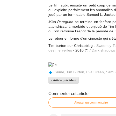
Le film subit ensuite un petit coup de m
qui exploite parfaitement les anomalies 
joué par un formidable Samuel L. Jacks
Miss Peregrine
se termine en fanfare par
attendrissant, morbide et enjoué de Tim B
où l'on retrouve l'esprit de la période de
Le retour en forme d'un cinéaste qui s'ét
Tim burton sur Christoblog :
Sweeney Tod
des merveilles
- 2010 (*) /
Dark shadows
J'aime
,
Tim Burton
,
Eva Green
,
Samue
« Article précédent
Commenter cet article
Ajouter un commentaire