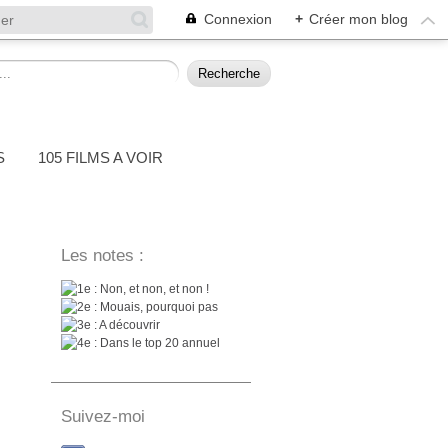
Connexion
+
Créer mon blog
S
105 FILMS A VOIR
Les notes :
: Non, et non, et non !
: Mouais, pourquoi pas
: A découvrir
: Dans le top 20 annuel
Suivez-moi