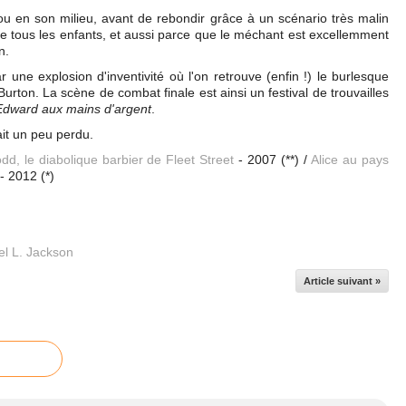
ou en son milieu, avant de rebondir grâce à un scénario très malin
de tous les enfants, et aussi parce que le méchant est excellemment
on.
 une explosion d'inventivité où l'on retrouve (enfin !) le burlesque
urton. La scène de combat finale est ainsi un festival de trouvailles
Edward aux mains d'argent
.
ait un peu perdu.
d, le diabolique barbier de Fleet Street
- 2007 (**) /
Alice au pays
- 2012 (*)
l L. Jackson
Article suivant »