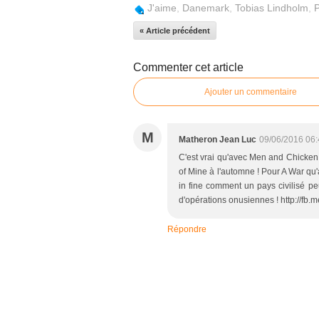
J'aime
,
Danemark
,
Tobias Lindholm
,
P
« Article précédent
Commenter cet article
Ajouter un commentaire
M
Matheron Jean Luc
09/06/2016 06:
C'est vrai qu'avec Men and Chicken e
of Mine à l'automne ! Pour A War qu'au
in fine comment un pays civilisé pe
d'opérations onusiennes ! http://fb.m
Répondre