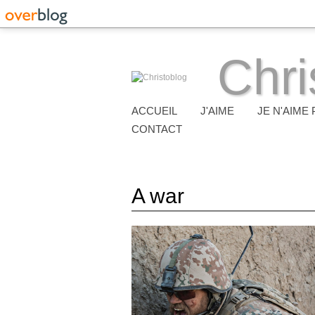
Chri
ACCUEIL
J'AIME
JE N'AIME 
CONTACT
A war