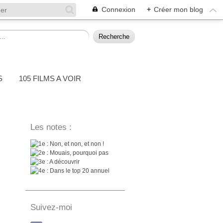
Connexion
+
Créer mon blog
S
105 FILMS A VOIR
Les notes :
: Non, et non, et non !
: Mouais, pourquoi pas
: A découvrir
: Dans le top 20 annuel
Suivez-moi