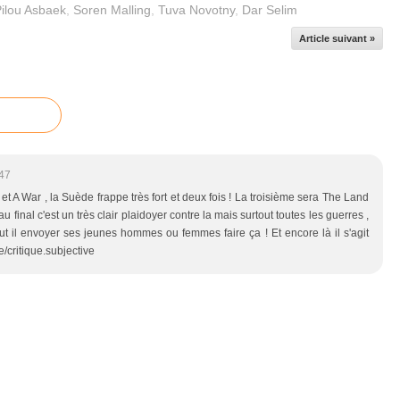
ilou Asbaek
,
Soren Malling
,
Tuva Novotny
,
Dar Selim
Article suivant »
47
t A War , la Suède frappe très fort et deux fois ! La troisième sera The Land
 final c'est un très clair plaidoyer contre la mais surtout toutes les guerres ,
ut il envoyer ses jeunes hommes ou femmes faire ça ! Et encore là il s'agit
e/critique.subjective