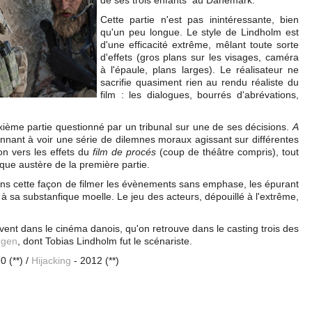
de ses trois enfants au Danemark.
Cette partie n'est pas inintéressante, bien
qu'un peu longue. Le style de Lindholm est
d'une efficacité extrême, mêlant toute sorte
d'effets (gros plans sur les visages, caméra
à l'épaule, plans larges). Le réalisateur ne
sacrifie quasiment rien au rendu réaliste du
film : les dialogues, bourrés d'abrévations,
xième partie questionné par un tribunal sur une de ses décisions.
A
nant à voir une série de dilemnes moraux agissant sur différentes
ion vers les effets du
film de procés
(coup de théâtre compris), tout
sque austère de la première partie.
ans cette façon de filmer les évènements sans emphase, les épurant
ue à sa substanfique moelle. Le jeu des acteurs, dépouillé à l'extrême,
uvent dans le cinéma danois, qu'on retrouve dans le casting trois des
rgen
, dont Tobias Lindholm fut le scénariste.
0 (**) /
Hijacking
- 2012 (**)