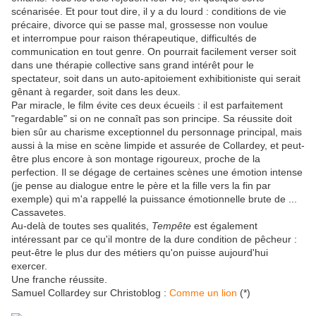
scénarisée. Et pour tout dire, il y a du lourd : conditions de vie
précaire, divorce qui se passe mal, grossesse non voulue
et interrompue pour raison thérapeutique, difficultés de
communication en tout genre. On pourrait facilement verser soit
dans une thérapie collective sans grand intérêt pour le
spectateur, soit dans un auto-apitoiement exhibitioniste qui serait
gênant à regarder, soit dans les deux.
Par miracle, le film évite ces deux écueils : il est parfaitement
"regardable" si on ne connaît pas son principe. Sa réussite doit
bien sûr au charisme exceptionnel du personnage principal, mais
aussi à la mise en scène limpide et assurée de Collardey, et peut-
être plus encore à son montage rigoureux, proche de la
perfection. Il se dégage de certaines scènes une émotion intense
(je pense au dialogue entre le père et la fille vers la fin par
exemple) qui m'a rappellé la puissance émotionnelle brute de ...
Cassavetes.
Au-delà de toutes ses qualités,
Tempête
est également
intéressant par ce qu'il montre de la dure condition de pêcheur :
peut-être le plus dur des métiers qu'on puisse aujourd'hui
exercer.
Une franche réussite.
Samuel Collardey sur Christoblog :
Comme un lion
(*)