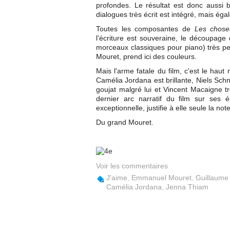
profondes. Le résultat est donc aussi 
dialogues très écrit est intégré, mais ég
Toutes les composantes de
Les chose
l'écriture est souveraine, le découpage d
morceaux classiques pour piano) très p
Mouret, prend ici des couleurs.
Mais l'arme fatale du film, c'est le hau
Camélia Jordana est brillante, Niels Sch
goujat malgré lui et Vincent Macaigne tr
dernier arc narratif du film sur ses 
exceptionnelle, justifie à elle seule la n
Du grand Mouret.
Voir les commentaires
J'aime
,
Emmanuel Mouret
,
Guillaume
Camélia Jordana
,
Jenna Thiam