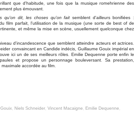
brillant que d'habitude, une fois que la musique romehrienne des
alement plus émouvant.
s qu'on dit, les choses qu'on fait
semblent d'ailleurs bonifiées :
u film parfait, l'utilisation de la musique (une sorte de best of de
ertinente, et même la mise en scène, usuellement quelconque chez
t niveau d'incandescence que semblent atteindre acteurs et actrices.
neider convaincant en Candide indécis, Guillaume Gouix impérial en
ouve ici un de ses meilleurs rôles. Emilie Dequenne porte enfin le
épaules et propose un personnage bouleversant. Sa prestation,
ote maximale accordée au film.
 Gouix
,
Niels Schneider
,
Vincent Macaigne
,
Emilie Dequenne
,