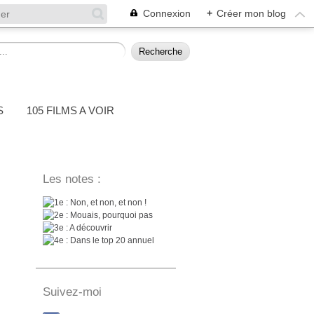
Connexion
+
Créer mon blog
S
105 FILMS A VOIR
Les notes :
: Non, et non, et non !
: Mouais, pourquoi pas
: A découvrir
: Dans le top 20 annuel
Suivez-moi