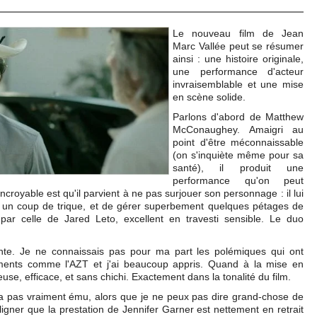
Le nouveau film de Jean
Marc Vallée peut se résumer
ainsi : une histoire originale,
une performance d'acteur
invraisemblable et une mise
en scène solide.
Parlons d'abord de Matthew
McConaughey. Amaigri au
point d'être méconnaissable
(on s'inquiète même pour sa
santé), il produit une
performance qu'on peut
incroyable est qu'il parvient à ne pas surjouer son personnage : il lui
me un coup de trique, et de gérer superbement quelques pétages de
ar celle de Jared Leto, excellent en travesti sensible. Le duo
ssante. Je ne connaissais pas pour ma part les polémiques qui ont
ents comme l'AZT et j'ai beaucoup appris. Quand à la mise en
use, efficace, et sans chichi. Exactement dans la tonalité du film.
m'a pas vraiment ému, alors que je ne peux pas dire grand-chose de
ligner que la prestation de Jennifer Garner est nettement en retrait