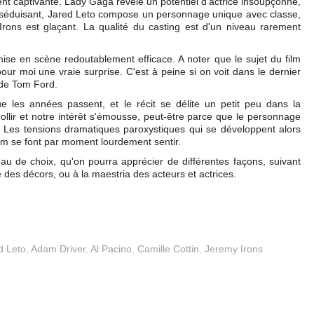
ent captivante. Lady Gaga révèle un potentiel d'actrice insoupçonné,
t séduisant, Jared Leto compose un personnage unique avec classe,
Irons est glaçant. La qualité du casting est d'un niveau rarement
a mise en scène redoutablement efficace. A noter que le sujet du film
our moi une vraie surprise. C'est à peine si on voit dans le dernier
 de Tom Ford.
e les années passent, et le récit se délite un petit peu dans la
llir et notre intérêt s'émousse, peut-être parce que le personnage
 Les tensions dramatiques paroxystiques qui se développent alors
ilm se font par moment lourdement sentir.
au de choix, qu'on pourra apprécier de différentes façons, suivant
e des décors, ou à la maestria des acteurs et actrices.
d Leto
,
Adam Driver
,
Al Pacino
,
Camille Cottin
,
Jeremy Irons