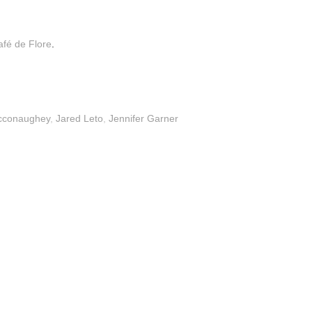
afé de Flore
.
cconaughey
,
Jared Leto
,
Jennifer Garner