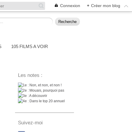
Connexion
+
Créer mon blog
S
105 FILMS A VOIR
Les notes :
: Non, et non, et non !
: Mouais, pourquoi pas
: A découvrir
: Dans le top 20 annuel
Suivez-moi