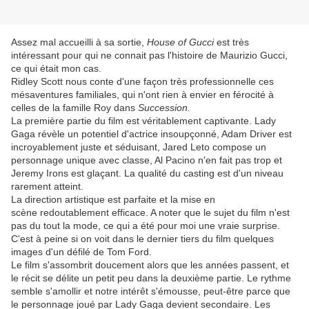
Assez mal accueilli à sa sortie,
House of Gucci
est très
intéressant pour qui ne connait pas l'histoire de Maurizio Gucci,
ce qui était mon cas.
Ridley Scott nous conte d'une façon très professionnelle ces
mésaventures familiales, qui n'ont rien à envier en férocité à
celles de la famille Roy dans
Succession.
La première partie du film est véritablement captivante. Lady
Gaga révèle un potentiel d'actrice insoupçonné, Adam Driver est
incroyablement juste et séduisant, Jared Leto compose un
personnage unique avec classe, Al Pacino n'en fait pas trop et
Jeremy Irons est glaçant. La qualité du casting est d'un niveau
rarement atteint.
La direction artistique est parfaite et la mise en
scène redoutablement efficace. A noter que le sujet du film n'est
pas du tout la mode, ce qui a été pour moi une vraie surprise.
C'est à peine si on voit dans le dernier tiers du film quelques
images d'un défilé de Tom Ford.
Le film s'assombrit doucement alors que les années passent, et
le récit se délite un petit peu dans la deuxième partie. Le rythme
semble s'amollir et notre intérêt s'émousse, peut-être parce que
le personnage joué par Lady Gaga devient secondaire. Les